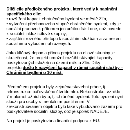
Dílčí cíle předloženého projektu, které vedly k naplnění
specifického cíle:
• rozšíření kapacit chráněného bydlení ve městě Zlín,
• vytvoření přechodového stupně chráněného bydlení, kdy je
sociální pracovník přítomen jen určitou část dne, což povede
k sociální inkluzi cílové skupiny,
• zajištění rovného přístupu k sociálním službám a zamezení
sociálnímu vyloučení ohrožených.
Jako klíčový dopad a přínos projektu na cílové skupiny je
skutečnost, že projekt umožnil rozšířit stávající kapacity
poskytovaných služeb na území města Zlín. Díky
projektu
došlo k navýšení kapacit v rámci sociální služby –
Chráněné bydlení o 10
mís
t
.
Předmětem projektu byly zejména stavební práce, tj.
rekonstrukce baťovského čtvrtdomku. Rekonstrukcí vzniklo
7 malometrážních bytu, tj. chráněné bydlení. Toto bydlení nyní
slouží pro osoby s mentálním postižením. V
zrekonstruovaném objektu bylo také vybudováno zázemí pro
poskytovatele sociální služby, což je spolek NADĚJE.
Na projekt je poskytována finanční podpora z EU.