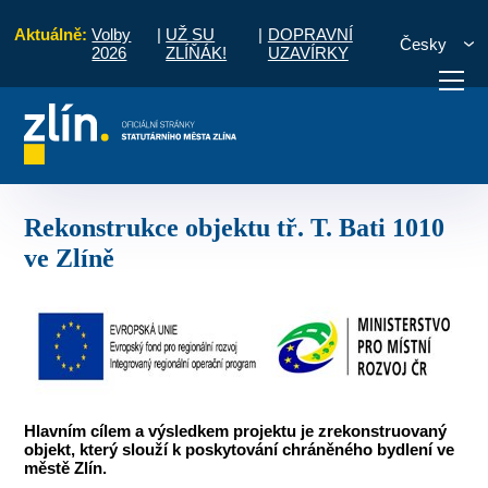
Aktuálně:
Volby
|
UŽ SU
|
DOPRAVNÍ
Česky
2026
ZLÍŇÁK!
UZAVÍRKY
vé období 2014 - 2020
Rekonstrukce objektu tř. T. Bati 1010 ve Zlíně
otřebuji vyřídit
Potřebuji zaplatit
Diskuzní fór
Rekonstrukce objektu tř. T. Bati 1010
ve Zlíně
Hlavním cílem a výsledkem projektu je zrekonstruovaný
objekt, který slouží k poskytování chráněného bydlení ve
městě Zlín.