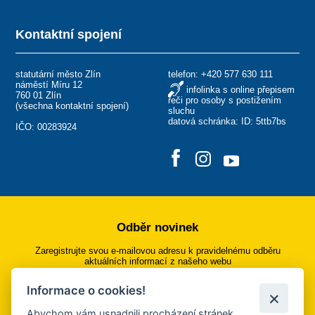
Kontaktní spojení
statutární město Zlín
telefon:
+420 577 630 111
náměstí Míru 12
infolinka s online přepisem
760 01 Zlín
řeči pro osoby s postižením
(
všechna kontaktní spojení
)
sluchu
datová schránka: ID: 5ttb7bs
IČO: 00283924
Odběr novinek
Zaregistrujte svou e-mailovou adresu k pravidelnému odběru
aktuálních informací z našeho webu
Informace o cookies!
Přihlásit se k odběru
Abychom vám usnadnili procházení stránek,