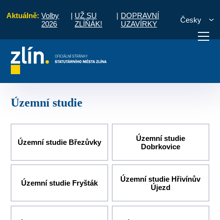
Aktuálně:
Volby
|
UŽ SU
|
DOPRAVNÍ
Česky
2026
ZLÍŇÁK!
UZAVÍRKY
Územní plánování
Středisko územního plánování
Územní studie
otřebuji vyřídit
Potřebuji zaplatit
Diskuzní fór
Územní studie
Územní studie
Územní studie Březůvky
Dobrkovice
Územní studie Hřivínův
Územní studie Fryšták
Újezd