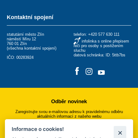
Kontaktní spojení
statutární město Zlín
telefon:
+420 577 630 111
náměstí Míru 12
infolinka s online přepisem
760 01 Zlín
řeči pro osoby s postižením
(
všechna kontaktní spojení
)
sluchu
datová schránka: ID: 5ttb7bs
IČO: 00283924
Odběr novinek
Zaregistrujte svou e-mailovou adresu k pravidelnému odběru
aktuálních informací z našeho webu
Informace o cookies!
Přihlásit se k odběru