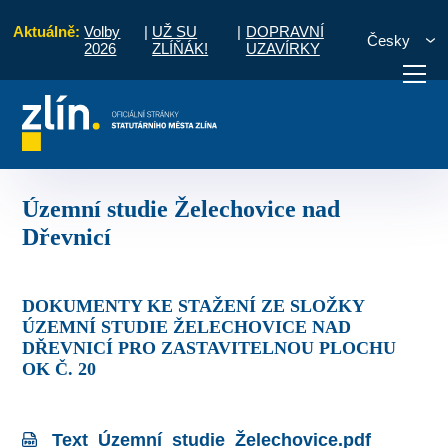
Aktuálně:
Volby
|
UŽ SU
|
DOPRAVNÍ
Česky
2026
ZLÍŇÁK!
UZAVÍRKY
 plánování
Územní studie
Územní studie Želechovice nad Dřevnicí
otřebuji vyřídit
Potřebuji zaplatit
Diskuzní fór
Územní studie Želechovice nad
Dřevnicí
DOKUMENTY KE STAŽENÍ ZE SLOŽKY
ÚZEMNÍ STUDIE ŽELECHOVICE NAD
DŘEVNICÍ PRO ZASTAVITELNOU PLOCHU
OK Č. 20
Text_Územní_studie_Želechovice.pdf