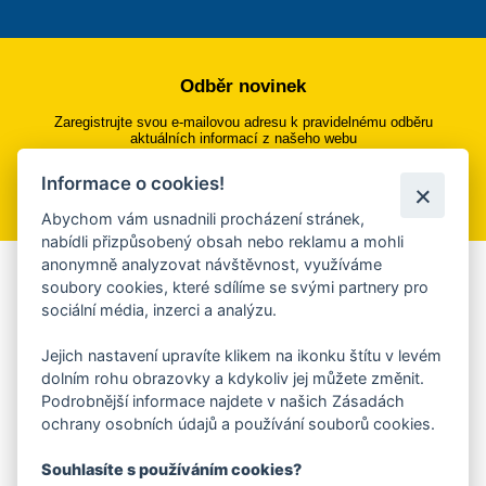
Odběr novinek
Zaregistrujte svou e-mailovou adresu k pravidelnému odběru
aktuálních informací z našeho webu
Informace o cookies!
Přihlásit se k odběru
Abychom vám usnadnili procházení stránek,
nabídli přizpůsobený obsah nebo reklamu a mohli
anonymně analyzovat návštěvnost, využíváme
Aplikace Mobilní rozhlas
soubory cookies, které sdílíme se svými partnery pro
sociální média, inzerci a analýzu.
Chcete dostávat do svého mobilu či mailu upozornění na
blížící se nebezpečí, odstávky, poruchy a výpadky energií,
Jejich nastavení upravíte klikem na ikonku štítu v levém
ankety, pozvánky na kulturní a sportovní akce?
dolním rohu obrazovky a kdykoliv jej můžete změnit.
Více informací o aplikaci
Podrobnější informace najdete v našich Zásadách
ochrany osobních údajů a používání souborů cookies.
Souhlasíte s používáním cookies?