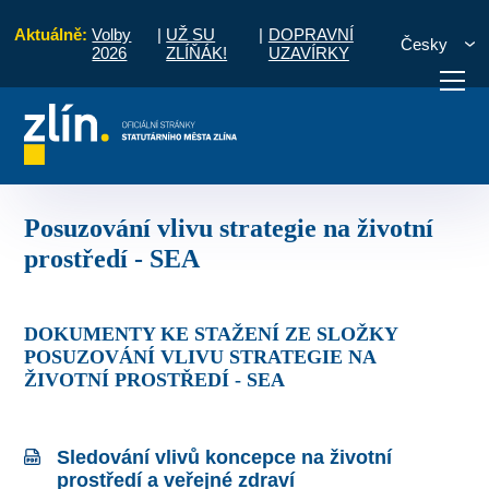
Aktuálně:
Volby
|
UŽ SU
|
DOPRAVNÍ
Česky
2026
ZLÍŇÁK!
UZAVÍRKY
obí 2014 - 2020
Posuzování vlivu strategie na životní prostředí - SEA
otřebuji vyřídit
Potřebuji zaplatit
Diskuzní fór
Posuzování vlivu strategie na životní
prostředí - SEA
DOKUMENTY KE STAŽENÍ ZE SLOŽKY
POSUZOVÁNÍ VLIVU STRATEGIE NA
ŽIVOTNÍ PROSTŘEDÍ - SEA
Sledování vlivů koncepce na životní
prostředí a veřejné zdraví