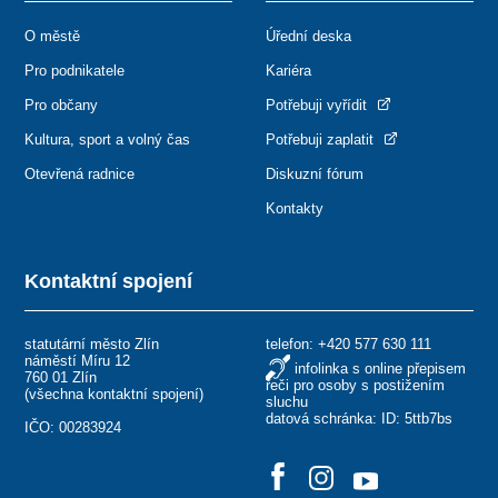
O městě
Úřední deska
Pro podnikatele
Kariéra
Pro občany
Potřebuji vyřídit
Kultura, sport a volný čas
Potřebuji zaplatit
Otevřená radnice
Diskuzní fórum
Kontakty
Kontaktní spojení
statutární město Zlín
telefon:
+420 577 630 111
náměstí Míru 12
infolinka s online přepisem
760 01 Zlín
řeči pro osoby s postižením
(
všechna kontaktní spojení
)
sluchu
datová schránka: ID: 5ttb7bs
IČO: 00283924