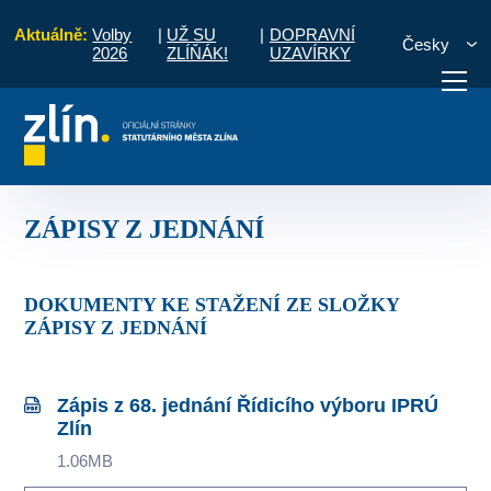
Aktuálně:
Volby
|
UŽ SU
|
DOPRAVNÍ
Česky
2026
ZLÍŇÁK!
UZAVÍRKY
lín pro období 2014 - 2020
Řídicí výbor IPRÚ
ZÁPISY Z JEDNÁNÍ
otřebuji vyřídit
Potřebuji zaplatit
Diskuzní fór
ZÁPISY Z JEDNÁNÍ
DOKUMENTY KE STAŽENÍ ZE SLOŽKY
ZÁPISY Z JEDNÁNÍ
Zápis z 68. jednání Řídicího výboru IPRÚ
Zlín
1.06MB