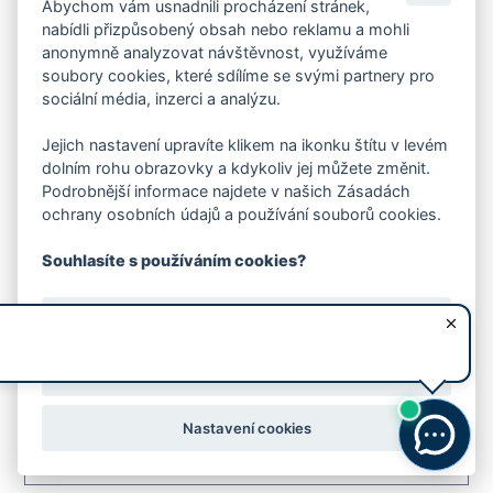
QR kód
Abychom vám usnadnili procházení stránek,
nabídli přizpůsobený obsah nebo reklamu a mohli
anonymně analyzovat návštěvnost, využíváme
Zobrazit dokument
soubory cookies, které sdílíme se svými partnery pro
sociální média, inzerci a analýzu.
Uložit dokument
Jejich nastavení upravíte klikem na ikonku štítu v levém
dolním rohu obrazovky a kdykoliv jej můžete změnit.
Podrobnější informace najdete v našich Zásadách
ochrany osobních údajů a používání souborů cookies.
Zápis z 23. jednání Řídicího výboru IPRÚ
Zlín
Souhlasíte s používáním cookies?
3.21MB
Ano, souhlasím
QR kód
Nesouhlasím
Zobrazit dokument
Nastavení cookies
Uložit dokument