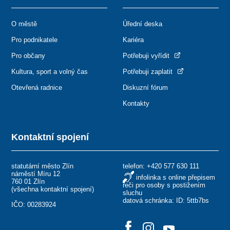
O městě
Úřední deska
Pro podnikatele
Kariéra
Pro občany
Potřebuji vyřídit
Kultura, sport a volný čas
Potřebuji zaplatit
Otevřená radnice
Diskuzní fórum
Kontakty
Kontaktní spojení
statutární město Zlín
telefon:
+420 577 630 111
náměstí Míru 12
infolinka s online přepisem
760 01 Zlín
řeči pro osoby s postižením
(
všechna kontaktní spojení
)
sluchu
datová schránka: ID: 5ttb7bs
IČO: 00283924