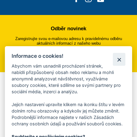
Odběr novinek
Zaregistrujte svou e-mailovou adresu k pravidelnému odběru
aktuálních informací z našeho webu
Informace o cookies!
Přihlásit se k odběru
Abychom vám usnadnili procházení stránek,
nabídli přizpůsobený obsah nebo reklamu a mohli
anonymně analyzovat návštěvnost, využíváme
Aplikace Mobilní rozhlas
soubory cookies, které sdílíme se svými partnery pro
sociální média, inzerci a analýzu.
Chcete dostávat do svého mobilu či mailu upozornění na
blížící se nebezpečí, odstávky, poruchy a výpadky energií,
Jejich nastavení upravíte klikem na ikonku štítu v levém
ankety, pozvánky na kulturní a sportovní akce?
dolním rohu obrazovky a kdykoliv jej můžete změnit.
Více informací o aplikaci
Podrobnější informace najdete v našich Zásadách
ochrany osobních údajů a používání souborů cookies.
Souhlasíte s používáním cookies?