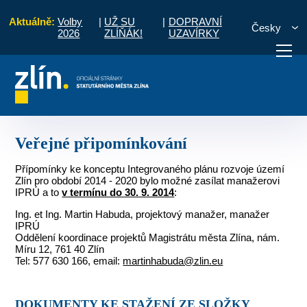
Aktuálně:
Volby
|
UŽ SU
|
DOPRAVNÍ
Česky
2026
ZLÍŇÁK!
UZAVÍRKY
lín pro období 2014 - 2020
Archiv přípravy
Veřejné připomínkování
otřebuji vyřídit
Potřebuji zaplatit
Diskuzní fór
Veřejné připomínkování
Přípomínky ke konceptu Integrovaného plánu rozvoje území
Zlín pro období 2014 - 2020 bylo možné zasílat manažerovi
IPRÚ a to
v termínu do 30. 9. 2014
:
Ing. et Ing. Martin Habuda, projektový manažer, manažer
IPRÚ
Oddělení koordinace projektů Magistrátu města Zlína, nám.
Míru 12, 761 40 Zlín
Tel: 577 630 166, email:
martinhabuda@zlin.eu
DOKUMENTY KE STAŽENÍ ZE SLOŽKY