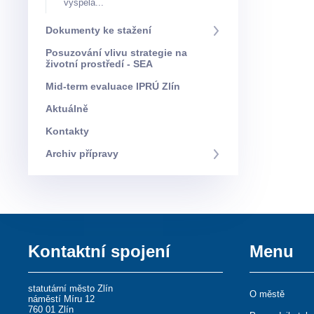
vyspělá...
Dokumenty ke stažení
Posuzování vlivu strategie na
životní prostředí - SEA
Mid-term evaluace IPRÚ Zlín
Aktuálně
Kontakty
Archiv přípravy
Kontaktní spojení
Menu
statutární město Zlín
O městě
náměstí Míru 12
760 01 Zlín