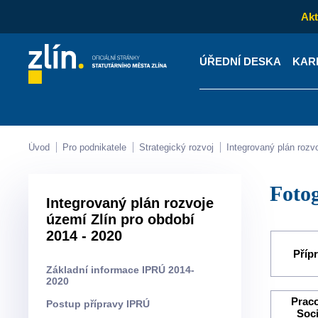
Akt
ÚŘEDNÍ DESKA
KAR
Kontakty
Úřední desk
Úvod
Pro podnikatele
Strategický rozvoj
Integrovaný plán rozv
Foto
Integrovaný plán rozvoje
území Zlín pro období
2014 - 2020
Příp
Základní informace IPRÚ 2014-
2020
Praco
Postup přípravy IPRÚ
Soci