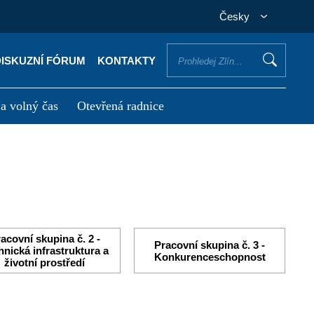
Česky
DISKUZNÍ FÓRUM
KONTAKTY
 a volný čas
Otevřená radnice
otřebuji vyřídit
Potřebuji zaplatit
acovní skupina č. 2 -
Pracovní skupina č. 3 -
hnická infrastruktura a
Konkurenceschopnost
životní prostředí