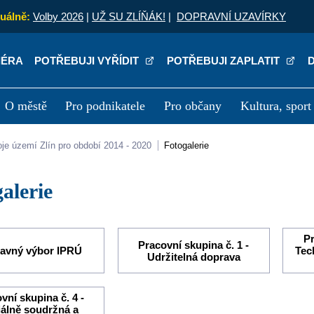
uálně:
Volby 2026
|
UŽ SU ZLÍŇÁK!
|
DOPRAVNÍ UZAVÍRKY
IÉRA
POTŘEBUJI VYŘÍDIT
POTŘEBUJI ZAPLATIT
O městě
Pro podnikatele
Pro občany
Kultura, sport
a
Kariéra
P
oje území Zlín pro období 2014 - 2020
Fotogalerie
galerie
Pr
Pracovní skupina č. 1 -
ravný výbor IPRÚ
Tec
Udržitelná doprava
vní skupina č. 4 -
álně soudržná a