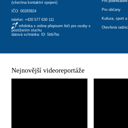
Pro podnikatele
(
všechna kontaktní spojení
)
Pro občany
IČO: 00283924
Kultura, sport a
telefon:
+420 577 630 111
infolinka s online přepisem řeči pro osoby s
Otevřená radni
postižením sluchu
datová schránka: ID: 5ttb7bs
Nejnovější videoreportáže