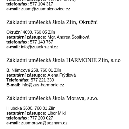
telefon/fax:
577 104 317
e-mail:
zusm@zusmalenovice.cz
Základní umělecká škola Zlín, Okružní
Okružní 4699, 760 05 Zlín
statutární zástupce:
Mgr. Andrea Šopíková
telefon/fax:
577 143 767
e-mail:
info@zusokruzni.cz
Základní umělecká škola HARMONIE Zlín, s.r.o
B. Němcové 258, 760 01 Zlín
statutární zástupce:
Alena Frýdlová
Telefon/fax:
577 221 330
E-mail:
info@zus-harmonie.cz
Základní umělecká škola Morava, s.r.o.
Hluboká 3690, 760 01 Zlín
statutární zástupce:
Libor Mikl
telefon/fax:
777 200 027
e-mail:
zusmorava@seznam.cz