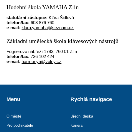
Hudební škola YAMAHA Zlín
statutární zástupce:
Klára Šidlová
telefon/fax:
603 876 760
e-mail:
klara.yamaha@seznam.cz
Základní umělecká škola klávesových nástrojů
Fügnerovo nábřeží 1793, 760 01 Zlín
telefon/fax:
736 102 424
e-mail:
harmonya@volny.cz
Menu
Rychlá navigace
O městě
Úřední deska
Pro podnikatele
Kariéra