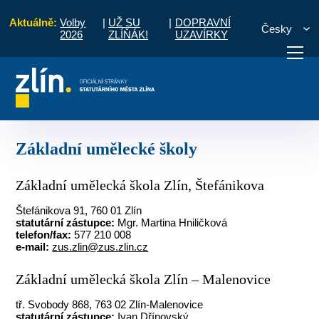
Aktuálně:
Volby
|
UŽ SU
|
DOPRAVNÍ
Česky
2026
ZLÍŇÁK!
UZAVÍRKY
 a volný čas
Přehled kulturních organizací
Základní umělecké školy
otřebuji vyřídit
Potřebuji zaplatit
Diskuzní fór
Základní umělecké školy
Základní umělecká škola Zlín, Štefánikova
Štefánikova 91, 760 01 Zlín
statutární zástupce:
Mgr. Martina Hniličková
telefon/fax:
577 210 008
e-mail:
zus.zlin@zus.zlin.cz
Základní umělecká škola Zlín – Malenovice
tř. Svobody 868, 763 02 Zlín-Malenovice
statutární zástupce:
Ivan Dřínovský