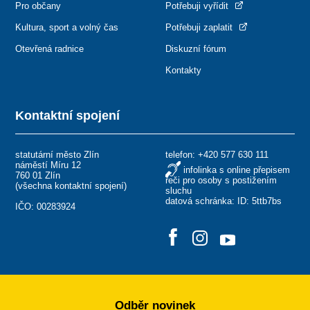
Pro občany
Potřebuji vyřídit
Kultura, sport a volný čas
Potřebuji zaplatit
Otevřená radnice
Diskuzní fórum
Kontakty
Kontaktní spojení
statutární město Zlín
telefon:
+420 577 630 111
náměstí Míru 12
infolinka s online přepisem
760 01 Zlín
řeči pro osoby s postižením
(
všechna kontaktní spojení
)
sluchu
datová schránka: ID: 5ttb7bs
IČO: 00283924
Odběr novinek