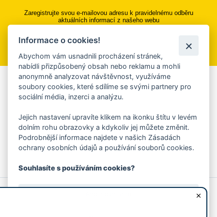
Zaregistrujte svou e-mailovou adresu k pravidelnému odběru
aktuálních informací z našeho webu
Informace o cookies!
Přihlásit se k odběru
Abychom vám usnadnili procházení stránek,
nabídli přizpůsobený obsah nebo reklamu a mohli
anonymně analyzovat návštěvnost, využíváme
Aplikace Mobilní rozhlas
soubory cookies, které sdílíme se svými partnery pro
sociální média, inzerci a analýzu.
Chcete dostávat do svého mobilu či mailu upozornění na
blížící se nebezpečí, odstávky, poruchy a výpadky energií,
Jejich nastavení upravíte klikem na ikonku štítu v levém
ankety, pozvánky na kulturní a sportovní akce?
dolním rohu obrazovky a kdykoliv jej můžete změnit.
Více informací o aplikaci
Podrobnější informace najdete v našich Zásadách
ochrany osobních údajů a používání souborů cookies.
Souhlasíte s používáním cookies?
© 2026 Magistrát města Zlína
Prohlášení o používání cookies
Ano, souhlasím
všechna práva vyhrazena
Ochrana osobních údajů
Prohlášení o přístupnosti
Podněty k webovým stránkám
Kontakt:
webmaster@zlin.eu