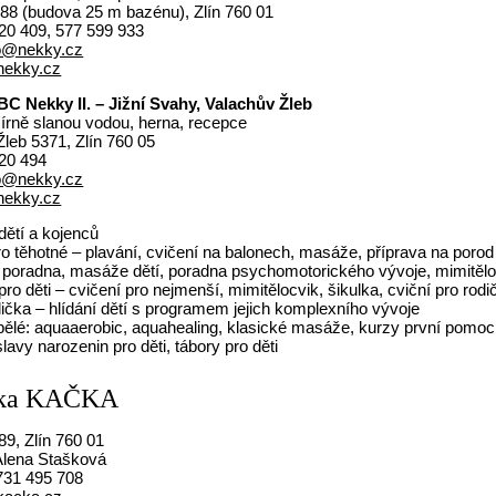
88 (budova 25 m bazénu), Zlín 760 01
20 409, 577 599 933
fo@nekky.cz
ekky.cz
C Nekky II. – Jižní Svahy, Valachův Žleb
írně slanou vodou, herna, recepce
leb 5371, Zlín 760 05
20 494
fo@nekky.cz
ekky.cz
dětí a kojenců
ro těhotné – plavání, cvičení na balonech, masáže, příprava na porod
í poradna, masáže dětí, poradna psychomotorického vývoje, mimitělo
pro děti – cvičení pro nejmenší, mimitělocvik, šikulka, cviční pro rodi
lička – hlídání dětí s programem jejich komplexního vývoje
pělé: aquaaerobic, aquahealing, klasické masáže, kurzy první pomoci,
lavy narozenin pro děti, tábory pro děti
čka KAČKA
9, Zlín 760 01
lena Stašková
31 495 708