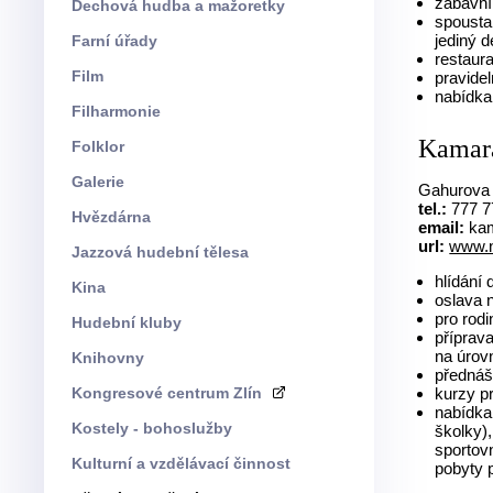
zábavní
Dechová hudba a mažoretky
spousta 
jediný 
Farní úřady
restaura
Film
pravidel
nabídka 
Filharmonie
Kamará
Folklor
Galerie
Gahurova 
tel.:
777 7
Hvězdárna
email:
kam
url:
www.
Jazzová hudební tělesa
hlídání
Kina
oslava 
pro rod
Hudební kluby
příprav
na úrov
Knihovny
přednáš
Kongresové centrum Zlín
kurzy p
nabídka
Kostely - bohoslužby
školky),
sportov
Kulturní a vzdělávací činnost
pobyty 