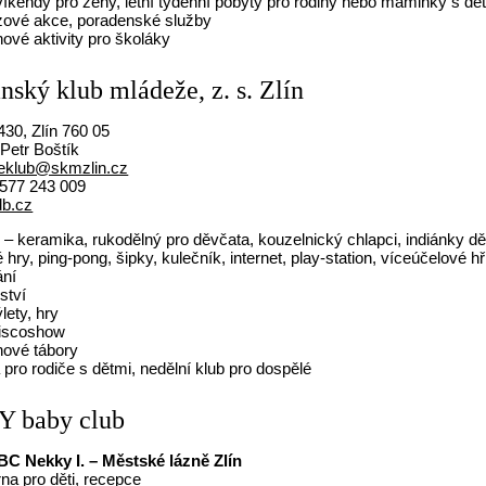
 víkendy pro ženy, letní týdenní pobyty pro rodiny nebo maminky s dě
zové akce, poradenské služby
ové aktivity pro školáky
nský klub mládeže, z. s. Zlín
30, Zlín 760 05
. Petr Boštík
leklub@skmzlin.cz
577 243 009
db.cz
 – keramika, rukodělný pro děvčata, kouzelnický chlapci, indiánky d
hry, ping-pong, šipky, kulečník, internet, play-station, víceúčelové hř
ání
ství
lety, hry
discoshow
nové tábory
pro rodiče s dětmi, nedělní klub pro dospělé
 baby club
C Nekky I. – Městské lázně Zlín
na pro děti, recepce