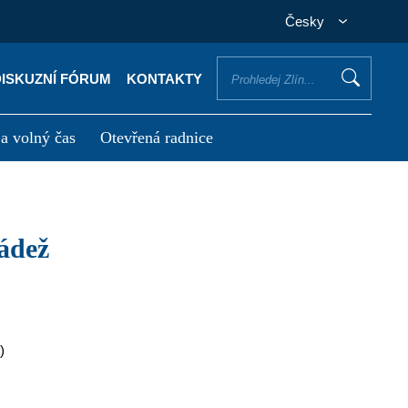
Česky
DISKUZNÍ FÓRUM
KONTAKTY
 a volný čas
Otevřená radnice
otřebuji vyřídit
Potřebuji zaplatit
ládež
)