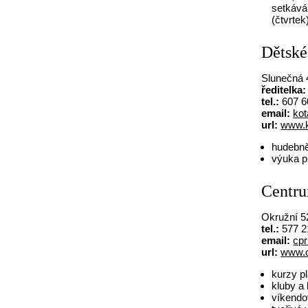
setkává
(čtvrtek
Dětsk
Slunečná 
ředitelka:
tel.:
607 6
email:
ko
url:
www.k
hudebně
výuka p
Centru
Okružní 52
tel.:
577 2
email:
cpr
url:
www.c
kurzy p
kluby a
víkendo