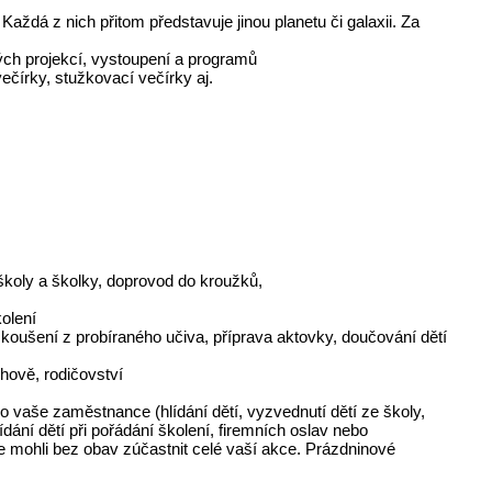
Každá z nich přitom představuje jinou planetu či galaxii. Za
ných projekcí, vystoupení a programů
večírky, stužkovací večírky aj.
školy a školky, doprovod do kroužků,
olení
koušení z probíraného učiva, příprava aktovky, doučování dětí
hově, rodičovství
o vaše zaměstnance (hlídání dětí, vyzvednutí dětí ze školy,
dání dětí při pořádání školení, firemních oslav nebo
če mohli bez obav zúčastnit celé vaší akce. Prázdninové