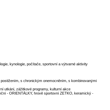
gie, kynologie, počítače, sportovní a výtvarné aktivity
ním postižením, s chronickým onemocněním, s kombinovanými
vní utkání, zážitkové programy, kulturní akce
neční - ORIENTÁLKY, hrově sportovní ZETKO, keramický -