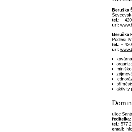
Beruška 
Ševcovská
tel.:
+ 420
url:
www.b
Beruška P
Podlesí IV
tel.:
+ 420
url:
www.b
kavárna
organizo
miniško
zájmové
jednorá
příměst
aktivity
Domin
ulice Sant
ředitelka:
tel.:
577 2
email:
inf