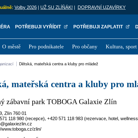
uálně:
Volby 2026
|
UŽ SU ZLÍŇÁK!
|
DOPRAVNÍ UZAVÍRKY
IÉRA
POTŘEBUJI VYŘÍDIT
POTŘEBUJI ZAPLATIT
O městě
Pro podnikatele
Pro občany
Kultura, sport
a
Kariéra
P
rganizací
Dětská, mateřská centra a kluby pro mládež
ská, mateřská centra a kluby pro m
ý zábavní park TOBOGA Galaxie Zlín
, Zlín 760 01
71 118 980 (recepce), +420 571 118 983 (rezervace, hotel, wellness
o@galaxiezlin.cz
//www.toboga.cz/zlin/