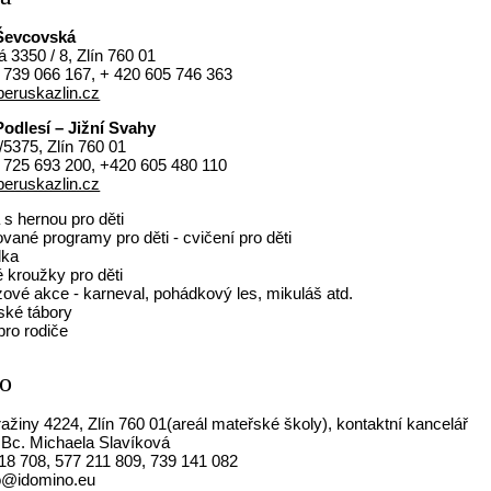
Ševcovská
 3350 / 8, Zlín 760 01
 739 066 167, + 420 605 746 363
eruskazlin.cz
odlesí – Jižní Svahy
/5375, Zlín 760 01
 725 693 200, +420 605 480 110
eruskazlin.cz
 s hernou pro děti
vané programy pro děti - cvičení pro děti
lka
 kroužky pro děti
zové akce - karneval, pohádkový les, mikuláš atd.
ské tábory
 pro rodiče
o
ražiny 4224, Zlín 760 01(areál mateřské školy), kontaktní kancelář
Bc. Michaela Slavíková
18 708, 577 211 809, 739 141 082
o@idomino.eu