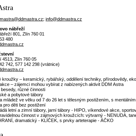
stra
mastra@ddmastra.cz
;
info@ddmastra.cz
ovo nábřeží
břeží 801, Zlín 760 01
53 480
dmastra.cz
stevní
 4513, Zlín 760 05
2 742, 577 142 298 (vrátnice)
dmastra.cz
kroužky – keramický, rybářský, oddělení techniky, přírodovědy, ekolo
 akce – zájemci mohou vybírat z nabízených aktivit DDM Astra
 besedy, různé činnosti
ské a pobytové tábory
i a mládež ve věku od 7 do 26 let s tělesným postižením, s mentál
 pro děti bez postižení
ádá letní a zimní tábory, jarní tábory - HIPO, víkendové akce, sporto
pravidelnou činnost v zájmových kroužcích: výtvarný - NENUDA, ta
RANÍ, dramatický - KLÍČEK, s prvky arteterapie - ÁČKO
ka