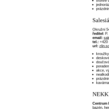
tvořivé
jednorá
prázdnin
Salesiá
Okružní 54
ředitel
: P
email:
sa
tel.:
+420 
url:
zlin.s
kroužky
deskové 
doučov
poraden
akce, vý
nealko
prázdni
kavárna 
NEKKY
Centrum B
bazén, her