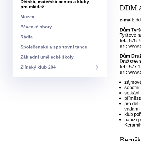
Dětská, mateřská centra a kluby
DDM A
pro mládež
Muzea
e-mail:
dd
Pěvecké sbory
Dům Tyrš
Tyršovo ná
Rádia
tel.:
575 7
url:
www.d
Společenské a sportovní tance
Dům Druž
Základní umělecké školy
Družstevní
tel.:
577 14
Zlínský klub 204
url:
www.d
zájmové 
sobotní
setkání,
příměst
pro dět
vadami a
klub poř
nabízí 
KeramiH
Beruš