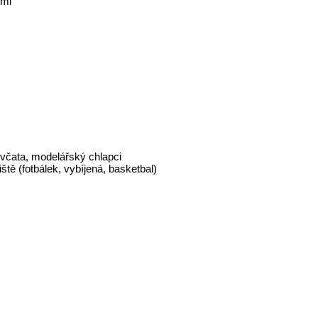
tmi
ěvčata, modelářský chlapci
iště (fotbálek, vybíjená, basketbal)