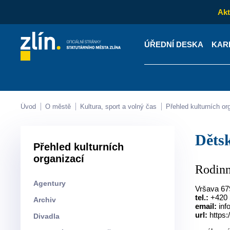
Akt
ÚŘEDNÍ DESKA
KAR
Kontakty
Úřední desk
Úvod
O městě
Kultura, sport a volný čas
Přehled kulturních o
Dět
Přehled kulturních
organizací
Rodinn
Agentury
Vršava 679
tel.:
+420 5
Archiv
email:
inf
url:
https:
Divadla