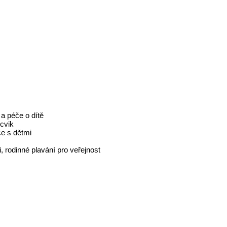
 a péče o dítě
cvik
če s dětmi
 rodinné plavání pro veřejnost