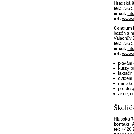
Hradská 8
tel.:
736 5
email:
in
url:
www.n
Centrum B
bazén s m
Valachův Ž
tel.:
736 5
email:
in
url:
www.n
plavání 
kurzy p
laktačn
cvičení 
miniško
pro dos
akce, os
Školi
Hluboká 78
kontakt:
A
tel:
+420 7