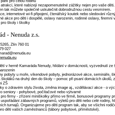
 park pro celou rodinu
atrakcí, které nabízejí nezapomenutelné zážitky nejen pro vaše děti. 
den tak můžete společně uskutečnit dobrodružnou cestu vesmírem.
ce, internetové wi-fi připojení, čtenářský koutek nebo sledování růz
né akce pro děti i dospělé, oslavy narozenin, rodinné oslavy, firemní 
pro školy i školky
d - Nenuda z.s.
5265, Zlín 760 01
79 027
arad@nenuda.eu
nenuda.eu
 dětí v herně Kamaráda Nenudy, hlídání v domácnosti, vyzvednutí ze 
narozenin
iny pobyty u moře, víkendové pobyty, jednorázové akce, semináře, šk
a školáků na druhý den do školy – pomoc při psaní domácích úkolů, z
ni ZŠ
ky o zdravém stylu života, změna image aj., vzdělávací akce - o výc
ro seniory - pohybové, počítačové nebo výtvarné
 pro firmy - zřízení miniškolky přímo ve firmě, bonusové programy pr
 uspořádání zábavných programů, výletů pro děti nebo celé rodiny, hlí
ních turnajů. Organizujeme pro děti program tak, aby se všichni rodi
pro děti vašich zaměstnanců (tábory pobytové, příměstské).