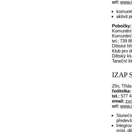
url:
www.i
komunitn
aktivit
Pobočky:
Komunitní 
Komunitní
tel.: 739 
Dětské hři
Klub pro d
Dětský klu
Taneční š
IZAP S
Zlín, Tříd
ředitelka:
tel.:
577 4
email:
zv
url:
www.s
Slunečn
předevš
Integro
míst, d