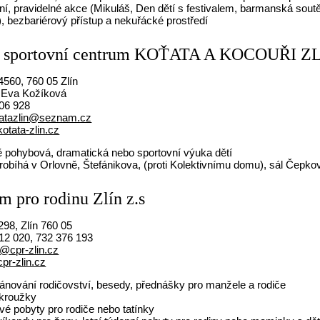
ní, pravidelné akce (Mikuláš, Den dětí s festivalem, barmanská soutě
), bezbariérový přístup a nekuřácké prostředí
é sportovní centrum KOŤATA A KOCOUŘI ZL
4560, 760 05 Zlín
Eva Kožíková
06 928
tatazlin@seznam.cz
otata-zlin.cz
 pohybová, dramatická nebo sportovní výuka dětí
robíhá v Orlovně, Štefánikova, (proti Kolektivnímu domu), sál Čepkov
m pro rodinu Zlín z.s
98, Zlín 760 05
12 020, 732 376 193
@cpr-zlin.cz
pr-zlin.cz
lánování rodičovství, besedy, přednášky pro manžele a rodiče
 kroužky
vé pobyty pro rodiče nebo tatínky