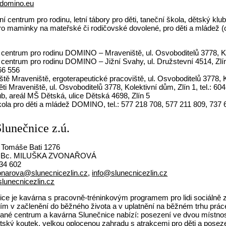
domino.eu
í centrum pro rodinu, letní tábory pro děti, taneční škola, dětský klu
 pro maminky na mateřské či rodičovské dovolené, pro děti a mládež (
centrum pro rodinu DOMINO – Mraveniště, ul. Osvoboditelů 3778, Kole
 centrum pro rodinu DOMINO – Jižní Svahy, ul. Družstevní 4514, Zlín
866 556
ště Mraveniště, ergoterapeutické pracoviště, ul. Osvoboditelů 3778, K
ěti Mraveniště, ul. Osvoboditelů 3778, Kolektivní dům, Zlín 1, tel.: 60
b, areál MŠ Dětská, ulice Dětská 4698, Zlín 5
kola pro děti a mládež DOMINO, tel.: 577 218 708, 577 211 809, 737 
lunečnice z.ú.
a Tomáše Bati 1276
Bc. MILUŠKA ZVONAŘOVÁ
34 602
onarova@slunecnicezlin.cz
,
info@slunecnicezlin.cz
lunecnicezlin.cz
ice je kavárna s pracovně-tréninkovým programem pro lidi sociálně z
ím v začlenění do běžného života a v uplatnění na běžném trhu prác
vané centrum a kavárna Slunečnice nabízí: posezení ve dvou místnos
ětský koutek, velkou oplocenou zahradu s atrakcemi pro děti a poseze