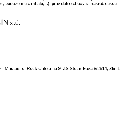
ž, posezení u cimbálu,...), pravidelné obědy s makrobiotikou
ÍN z.ú.
 - Masters of Rock Café a na 9. ZŠ Štefánikova 8/2514, Zlín 1