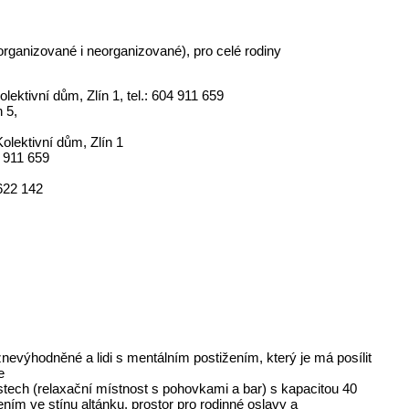
b
organizované i neorganizované), pro celé rodiny
ktivní dům, Zlín 1, tel.: 604 911 659
 5,
olektivní dům, Zlín 1
4 911 659
622 142
nevýhodněné a lidi s mentálním postižením, který je má posílit
e
tech (relaxační místnost s pohovkami a bar) s kapacitou 40
ním ve stínu altánku, prostor pro rodinné oslavy a