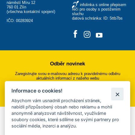
náměstí Míru 12
infolinka s online přepisem
760 01 Zlín
řeči pro osoby s postižením
(
všechna kontaktní spojení
)
sluchu
datová schránka: ID: 5ttb7bs
IČO: 00283924
Odběr novinek
Zaregistrujte svou e-mailovou adresu k pravidelnému odběru
aktuálních informací z našeho webu
Informace o cookies!
Přihlásit se k odběru
Abychom vám usnadnili procházení stránek,
nabídli přizpůsobený obsah nebo reklamu a mohli
anonymně analyzovat návštěvnost, využíváme
Aplikace Mobilní rozhlas
soubory cookies, které sdílíme se svými partnery pro
sociální média, inzerci a analýzu.
Chcete dostávat do svého mobilu či mailu upozornění na
blížící se nebezpečí, odstávky, poruchy a výpadky energií,