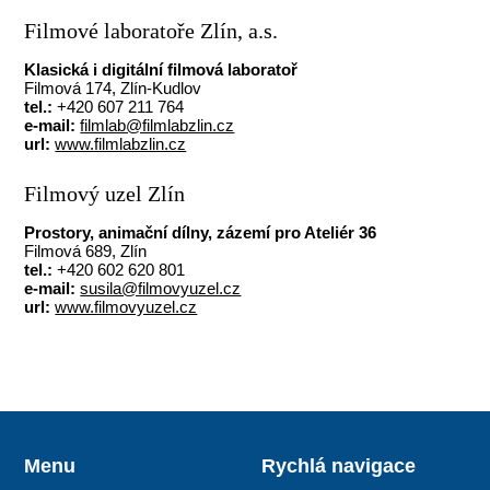
Filmové laboratoře Zlín, a.s.
Klasická i digitální filmová laboratoř
Filmová 174, Zlín-Kudlov
tel.:
+420 607 211 764
e-mail:
filmlab@filmlabzlin.cz
url:
www.filmlabzlin.cz
Filmový uzel Zlín
Prostory, animační dílny, zázemí pro Ateliér 36
Filmová 689, Zlín
tel.:
+420 602 620 801
e-mail:
susila@filmovyuzel.cz
url:
www.filmovyuzel.cz
Menu
Rychlá navigace