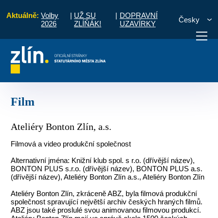
Aktuálně:
Volby
|
UŽ SU
|
DOPRAVNÍ
Česky
2026
ZLÍŇÁK!
UZAVÍRKY
stě
Kultura, sport a volný čas
Přehled kulturních organizací
Film
otřebuji vyřídit
Potřebuji zaplatit
Diskuzní fór
Film
Ateliéry Bonton Zlín, a.s.
Filmová a video produkční společnost
Alternativní jména: Knižní klub spol. s r.o. (dřívější název),
BONTON PLUS s.r.o. (dřívější název), BONTON PLUS a.s.
(dřívější název), Ateliéry Bonton Zlín a.s., Ateliéry Bonton Zlín
Ateliéry Bonton Zlín, zkráceně ABZ, byla filmová produkční
společnost spravující největší archiv českých hraných filmů.
ABZ jsou také proslulé svou animovanou filmovou produkcí.