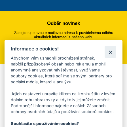
Odběr novinek
Zaregistrujte svou e-mailovou adresu k pravidelnému odběru
aktuálních informací z našeho webu
Informace o cookies!
Přihlásit se k odběru
Abychom vám usnadnili procházení stránek,
nabídli přizpůsobený obsah nebo reklamu a mohli
anonymně analyzovat návštěvnost, využíváme
Aplikace Mobilní rozhlas
soubory cookies, které sdílíme se svými partnery pro
sociální média, inzerci a analýzu.
Chcete dostávat do svého mobilu či mailu upozornění na
blížící se nebezpečí, odstávky, poruchy a výpadky energií,
Jejich nastavení upravíte klikem na ikonku štítu v levém
ankety, pozvánky na kulturní a sportovní akce?
dolním rohu obrazovky a kdykoliv jej můžete změnit.
Více informací o aplikaci
Podrobnější informace najdete v našich Zásadách
ochrany osobních údajů a používání souborů cookies.
Souhlasíte s používáním cookies?