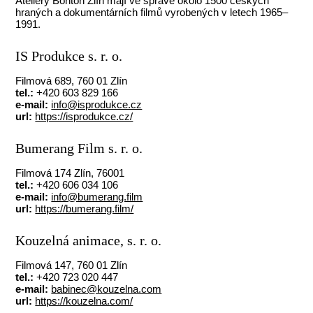
Ateliéry Bonton Zlín mají ve správě okolo 1500 českých
hraných a dokumentárních filmů vyrobených v letech 1965–
1991.
IS Produkce s. r. o.
Filmová 689, 760 01 Zlín
tel.:
+420 603 829 166
e-mail:
info@isprodukce.cz
url:
https://isprodukce.cz/
Bumerang Film s. r. o.
Filmová 174 Zlín, 76001
tel.:
+420 606 034 106
e-mail:
info@bumerang.film
url:
https://bumerang.film/
Kouzelná animace, s. r. o.
Filmová 147, 760 01 Zlín
tel.:
+420 723 020 447
e-mail:
babinec@kouzelna.com
url:
https://kouzelna.com/