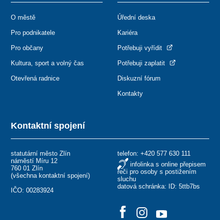
O městě
Úřední deska
Pro podnikatele
Kariéra
Pro občany
Potřebuji vyřídit
Kultura, sport a volný čas
Potřebuji zaplatit
Otevřená radnice
Diskuzní fórum
Kontakty
Kontaktní spojení
statutární město Zlín
telefon:
+420 577 630 111
náměstí Míru 12
infolinka s online přepisem
760 01 Zlín
řeči pro osoby s postižením
(
všechna kontaktní spojení
)
sluchu
datová schránka: ID: 5ttb7bs
IČO: 00283924