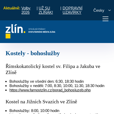
Aktuálně:
Volby
|
UŽ SU
|
DOPRAVNÍ
Česky
2026
ZLÍŇÁK!
UZAVÍRKY
port a volný čas
Přehled kulturních organizací
Kostely - bohoslužby
otřebuji vyřídit
Potřebuji zaplatit
Diskuzní fór
Kostely - bohoslužby
Římskokatolický kostel sv. Filipa a Jakuba ve
Zlíně
Bohoslužby ve všední den: 6:30, 18:30 hodin
Bohoslužby v neděli: 7:00, 8:30, 10:00, 11:30, 18:30 hodin
https://www.farnostzlin.cz/porad_bohosluzeb.php
Kostel na Jižních Svazích ve Zlíně
Bohoslužby: 8:00, 10:00 hodin