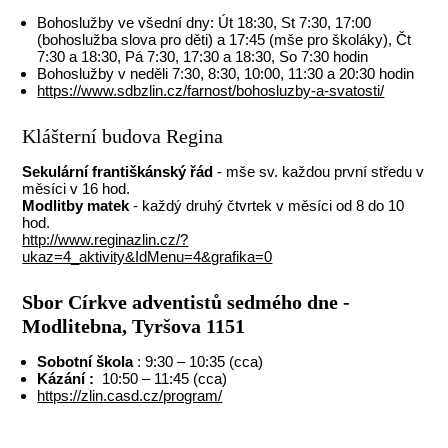
Bohoslužby ve všední dny: Út 18:30, St 7:30, 17:00
(bohoslužba slova pro děti) a 17:45 (mše pro školáky), Čt
7:30 a 18:30, Pá 7:30, 17:30 a 18:30, So 7:30 hodin
Bohoslužby v neděli 7:30, 8:30, 10:00, 11:30 a 20:30 hodin
https://www.sdbzlin.cz/farnost/bohosluzby-a-svatosti/
Klášterní budova Regina
Sekulární františkánský řád
- mše sv. každou první středu v
měsíci v 16 hod.
Modlitby matek
- každý druhý čtvrtek v měsíci od 8 do 10
hod.
http://www.reginazlin.cz/?
ukaz=4_aktivity&IdMenu=4&grafika=0
Sbor Církve adventistů sedmého dne -
Modlitebna, Tyršova 1151
Sobotní škola
: 9:30 – 10:35 (cca)
Kázání :
10:50 – 11:45 (cca)
https://zlin.casd.cz/program/