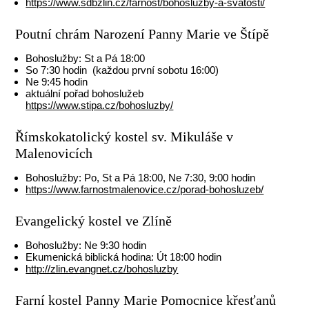
https://www.sdbzlin.cz/farnost/bohosluzby-a-svatosti/
Poutní chrám Narození Panny Marie ve Štípě
Bohoslužby: St a Pá 18:00
So 7:30 hodin (každou první sobotu 16:00)
Ne 9:45 hodin
aktuální pořad bohoslužeb
https://www.stipa.cz/bohosluzby/
Římskokatolický kostel sv. Mikuláše v
Malenovicích
Bohoslužby: Po, St a Pá 18:00, Ne 7:30, 9:00 hodin
https://www.farnostmalenovice.cz/porad-bohosluzeb/
Evangelický kostel ve Zlíně
Bohoslužby: Ne 9:30 hodin
Ekumenická biblická hodina: Út 18:00 hodin
http://zlin.evangnet.cz/bohosluzby
Farní kostel Panny Marie Pomocnice křesťanů