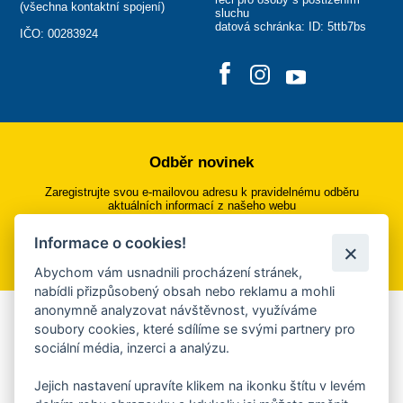
(
všechna kontaktní spojení
)
sluchu
datová schránka: ID: 5ttb7bs
IČO: 00283924
Odběr novinek
Zaregistrujte svou e-mailovou adresu k pravidelnému odběru
aktuálních informací z našeho webu
Informace o cookies!
Přihlásit se k odběru
Abychom vám usnadnili procházení stránek,
nabídli přizpůsobený obsah nebo reklamu a mohli
anonymně analyzovat návštěvnost, využíváme
Aplikace Mobilní rozhlas
soubory cookies, které sdílíme se svými partnery pro
sociální média, inzerci a analýzu.
Chcete dostávat do svého mobilu či mailu upozornění na
blížící se nebezpečí, odstávky, poruchy a výpadky energií,
Jejich nastavení upravíte klikem na ikonku štítu v levém
ankety, pozvánky na kulturní a sportovní akce?