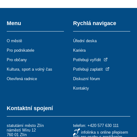
Menu
Rychlá navigace
O městě
Úřední deska
Pro podnikatele
Kariéra
Pro občany
Potřebuji vyřídit
Kultura, sport a volný čas
Potřebuji zaplatit
Otevřená radnice
Diskuzní fórum
Kontakty
Kontaktní spojení
statutární město Zlín
telefon:
+420 577 630 111
náměstí Míru 12
infolinka s online přepisem
760 01 Zlín
řeči pro osoby s postižením