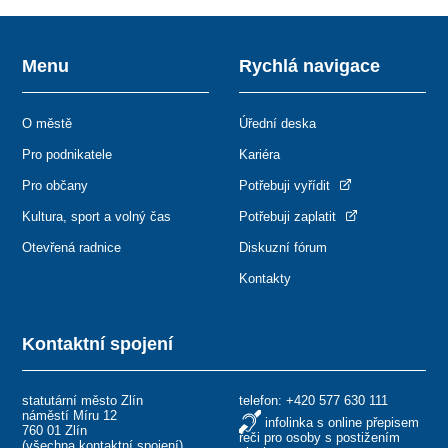
Menu
Rychlá navigace
O městě
Úřední deska
Pro podnikatele
Kariéra
Pro občany
Potřebuji vyřídit
Kultura, sport a volný čas
Potřebuji zaplatit
Otevřená radnice
Diskuzní fórum
Kontakty
Kontaktní spojení
statutární město Zlín
telefon:
+420 577 630 111
náměstí Míru 12
infolinka s online přepisem
760 01 Zlín
řeči pro osoby s postižením
(
všechna kontaktní spojení
)