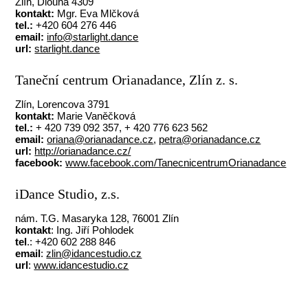
Zlín, Dlouhá 4309
kontakt:
Mgr. Eva Mlčková
tel.:
+420 604 276 446
email:
info@starlight.dance
url:
starlight.dance
Taneční centrum Orianadance, Zlín z. s.
Zlín, Lorencova 3791
kontakt:
Marie Vaněčková
tel.:
+ 420 739 092 357, + 420 776 623 562
email:
oriana@orianadance.cz
,
petra@orianadance.cz
url:
http://orianadance.cz/
facebook:
www.facebook.com/TanecnicentrumOrianadance
iDance Studio, z.s.
nám. T.G. Masaryka 128, 76001 Zlín
kontakt
: Ing. Jiří Pohlodek
tel
.: +420 602 288 846
email
:
zlin@idancestudio.cz
url
:
www.idancestudio.cz