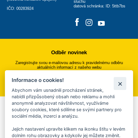
sluchu
datová schránka: ID: 5ttb7bs
IČO: 00283924
Odběr novinek
Zaregistrujte svou e-mailovou adresu k pravidelnému odběru
aktuálních informací z našeho webu
Informace o cookies!
Přihlásit se k odběru
Abychom vám usnadnili procházení stránek,
nabídli přizpůsobený obsah nebo reklamu a mohli
anonymně analyzovat návštěvnost, využíváme
Aplikace Mobilní rozhlas
soubory cookies, které sdílíme se svými partnery pro
sociální média, inzerci a analýzu.
Chcete dostávat do svého mobilu či mailu upozornění na
blížící se nebezpečí, odstávky, poruchy a výpadky energií,
Jejich nastavení upravíte klikem na ikonku štítu v levém
ankety, pozvánky na kulturní a sportovní akce?
dolním rohu obrazovky a kdykoliv jej můžete změnit.