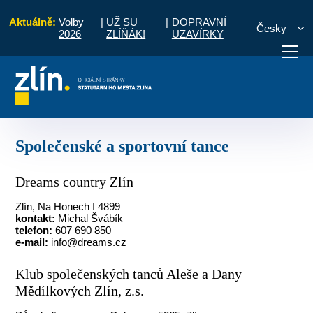
Aktuálně:
Volby
|
UŽ SU
|
DOPRAVNÍ
Česky
2026
ZLÍŇÁK!
UZAVÍRKY
ý čas
Přehled kulturních organizací
Společenské a sportovní tance
otřebuji vyřídit
Potřebuji zaplatit
Diskuzní fór
Společenské a sportovní tance
Dreams country Zlín
Zlín, Na Honech I 4899
kontakt:
Michal Švábík
telefon:
607 690 850
e-mail:
info@dreams.cz
Klub společenských tanců Aleše a Dany
Mědílkových Zlín, z.s.