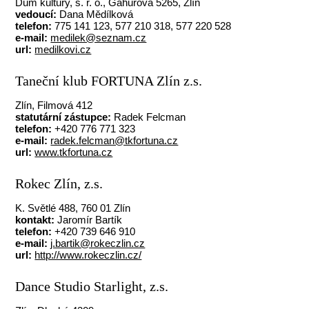
Dům kultury, s. r. o., Gahurova 5265, Zlín
vedoucí:
Dana Mědílková
telefon:
775 141 123, 577 210 318, 577 220 528
e-mail:
medilek@seznam.cz
url:
medilkovi.cz
Taneční klub FORTUNA Zlín z.s.
Zlín, Filmová 412
statutární zástupce:
Radek Felcman
telefon:
+420 776 771 323
e-mail:
radek.felcman@tkfortuna.cz
url:
www.tkfortuna.cz
Rokec Zlín, z.s.
K. Světlé 488, 760 01 Zlín
kontakt:
Jaromír Bartík
telefon:
+420 739 646 910
e-mail:
j.bartik@rokeczlin.cz
url:
http://www.rokeczlin.cz/
Dance Studio Starlight, z.s.