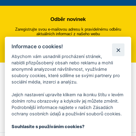
Odběr novinek
Zaregistrujte svou e-mailovou adresu k pravidelnému odběru
aktuálních informací z našeho webu
Informace o cookies!
Přihlásit se k odběru
Abychom vám usnadnili procházení stránek,
nabídli přizpůsobený obsah nebo reklamu a mohli
anonymně analyzovat návštěvnost, využíváme
Aplikace Mobilní rozhlas
soubory cookies, které sdílíme se svými partnery pro
sociální média, inzerci a analýzu.
Chcete dostávat do svého mobilu či mailu upozornění na
blížící se nebezpečí, odstávky, poruchy a výpadky energií,
Jejich nastavení upravíte klikem na ikonku štítu v levém
ankety, pozvánky na kulturní a sportovní akce?
dolním rohu obrazovky a kdykoliv jej můžete změnit.
Více informací o aplikaci
Podrobnější informace najdete v našich Zásadách
ochrany osobních údajů a používání souborů cookies.
Souhlasíte s používáním cookies?