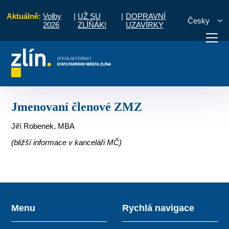
Aktuálně:
Volby
|
UŽ SU
|
DOPRAVNÍ
Česky
2026
ZLÍŇÁK!
UZAVÍRKY
Pro občany
Místní části a komise
Salaš
Jmenovaní členové ZMZ
otřebuji vyřídit
Potřebuji zaplatit
Diskuzní fór
Jmenovaní členové ZMZ
Jiří Robenek, MBA
(bližší informace v kanceláři MČ)
Menu
Rychlá navigace