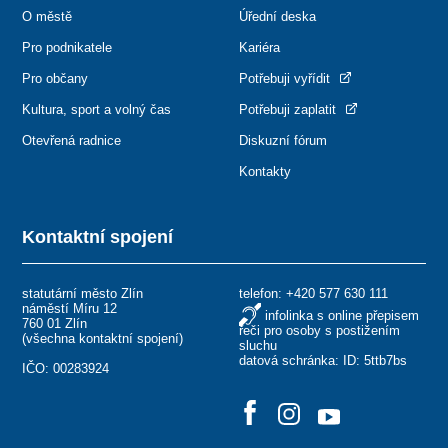
O městě
Úřední deska
Pro podnikatele
Kariéra
Pro občany
Potřebuji vyřídit
Kultura, sport a volný čas
Potřebuji zaplatit
Otevřená radnice
Diskuzní fórum
Kontakty
Kontaktní spojení
statutární město Zlín
telefon:
+420 577 630 111
náměstí Míru 12
infolinka s online přepisem
760 01 Zlín
řeči pro osoby s postižením
(
všechna kontaktní spojení
)
sluchu
datová schránka: ID: 5ttb7bs
IČO: 00283924