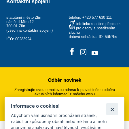
Kontaktní spojení
statutární město Zlín
telefon:
+420 577 630 111
náměstí Míru 12
infolinka s online přepisem
760 01 Zlín
řeči pro osoby s postižením
(
všechna kontaktní spojení
)
sluchu
datová schránka: ID: 5ttb7bs
IČO: 00283924
Odběr novinek
Zaregistrujte svou e-mailovou adresu k pravidelnému odběru
aktuálních informací z našeho webu
Informace o cookies!
Přihlásit se k odběru
Abychom vám usnadnili procházení stránek,
nabídli přizpůsobený obsah nebo reklamu a mohli
anonymně analyzovat návštěvnost, využíváme