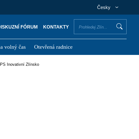
Česky
DISKUZNÍ FÓRUM
KONTAKTY
 a volný čas
Otevřená radnice
otřebuji vyřídit
Potřebuji zaplatit
PS Inovativní Zlínsko