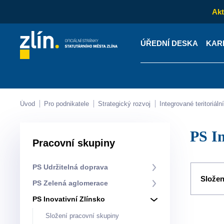
Akt
ÚŘEDNÍ DESKA
KAR
Kontakty
Úřední desk
Úvod
Pro podnikatele
Strategický rozvoj
Integrované teritoriá
PS 
Pracovní skupiny
PS Udržitelná doprava
Složen
PS Zelená aglomerace
PS Inovativní Zlínsko
Složení pracovní skupiny