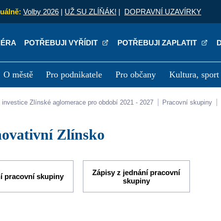
uálně:
Volby 2026
|
UŽ SU ZLÍŇÁK!
|
DOPRAVNÍ UZAVÍRKY
IÉRA
POTŘEBUJI VYŘÍDIT
POTŘEBUJI ZAPLATIT
O městě
Pro podnikatele
Pro občany
Kultura, sport
a
Kariéra
P
lní investice Zlínské aglomerace pro období 2021 - 2027
Pracovní skupiny
Inovativní Zlínsko
Zápisy z jednání pracovní
í pracovní skupiny
skupiny