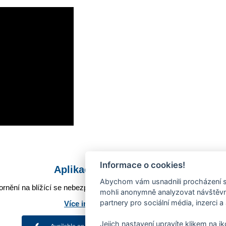
Informace o cookies!
Aplikace Mobilní rozhlas
Abychom vám usnadnili procházení s
rnění na blížící se nebezpečí, odstávky, poruchy a výpadky energií,
mohli anonymně analyzovat návštěvno
partnery pro sociální média, inzerci a
Více informací o aplikaci
Jejich nastavení upravíte klikem na i