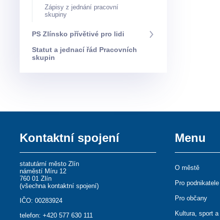
Zápisy z jednání pracovní
skupiny
PS Zlínsko přívětivé pro lidi
Statut a jednací řád Pracovních
skupin
Kontaktní spojení
Menu
statutární město Zlín
O městě
náměstí Míru 12
760 01 Zlín
Pro podnikatele
(
všechna kontaktní spojení
)
Pro občany
IČO: 00283924
Kultura, sport a
telefon:
+420 577 630 111