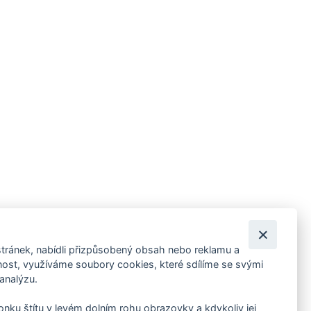
tránek, nabídli přizpůsobený obsah nebo reklamu a
 ankety, pozvánky na kulturní a sportovní akce?
st, využíváme soubory cookies, které sdílíme se svými
 analýzu.
konku štítu v levém dolním rohu obrazovky a kdykoliv jej