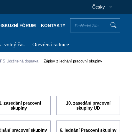
Česky
DISKUZNÍ FÓRUM
KONTAKTY
 a volný čas
Otevřená radnice
otřebuji vyřídit
Potřebuji zaplatit
PS Udržitelná doprava
Zápisy z jednání pracovní skupiny
1. zasedání pracovní
10. zasedání pracovní
skupiny
skupiny UD
ednání pracovní skupiny
6. jednání Pracovní skupiny