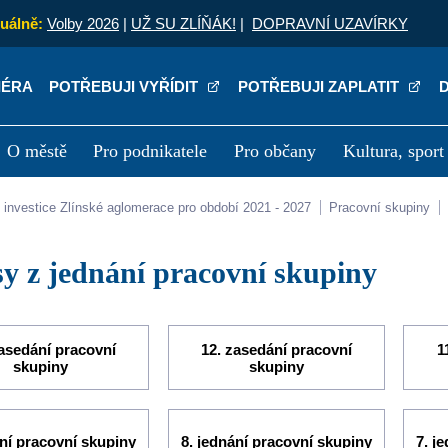
uálně:
Volby 2026
|
UŽ SU ZLÍŇÁK!
|
DOPRAVNÍ UZAVÍRKY
IÉRA
POTŘEBUJI VYŘÍDIT
POTŘEBUJI ZAPLATIT
O městě
Pro podnikatele
Pro občany
Kultura, sport
a
Kariéra
P
lní investice Zlínské aglomerace pro období 2021 - 2027
Pracovní skupiny
isy z jednání pracovní skupiny
zasedání pracovní
12. zasedání pracovní
1
skupiny
skupiny
ání pracovní skupiny
8. jednání pracovní skupiny
7. j