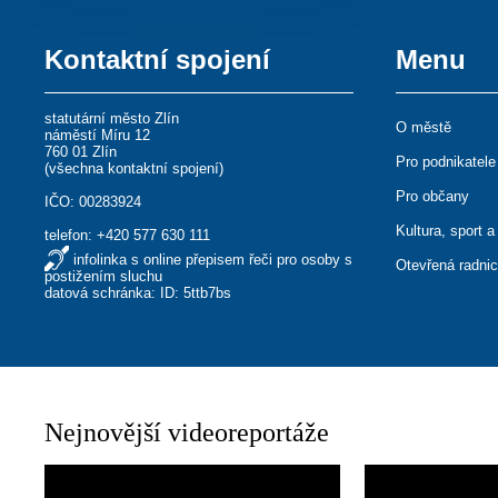
Kontaktní spojení
Menu
statutární město Zlín
O městě
náměstí Míru 12
760 01 Zlín
Pro podnikatele
(
všechna kontaktní spojení
)
Pro občany
IČO: 00283924
Kultura, sport a
telefon:
+420 577 630 111
infolinka s online přepisem řeči pro osoby s
Otevřená radni
postižením sluchu
datová schránka: ID: 5ttb7bs
Nejnovější videoreportáže