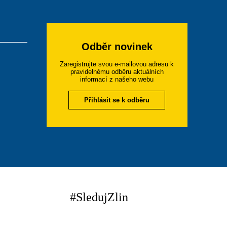
Odběr novinek
Zaregistrujte svou e-mailovou adresu k
pravidelnému odběru aktuálních
informací z našeho webu
Přihlásit se k odběru
#SledujZlin