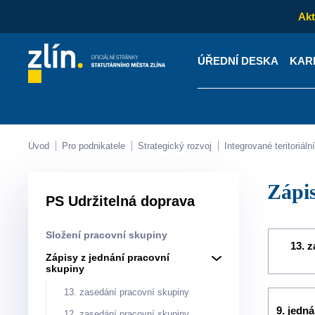
Akt
ÚŘEDNÍ DESKA
KAR
Kontakty
Úřední desk
Úvod
Pro podnikatele
Strategický rozvoj
Integrované teritoriá
Záp
PS Udržitelná doprava
Složení pracovní skupiny
13. 
Zápisy z jednání pracovní
skupiny
13. zasedání pracovní skupiny
9. jedn
12. zasedání pracovní skupiny