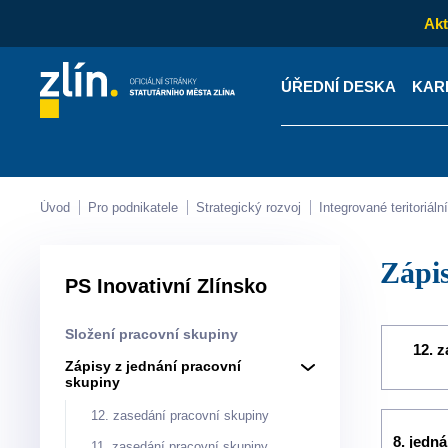
Akt
ÚŘEDNÍ DESKA
KAR
Kontakty
Úřední desk
Úvod
Pro podnikatele
Strategický rozvoj
Integrované teritoriá
Záp
PS Inovativní Zlínsko
Složení pracovní skupiny
12. 
Zápisy z jednání pracovní
skupiny
12. zasedání pracovní skupiny
8. jedn
11. zasedání pracovní skupiny