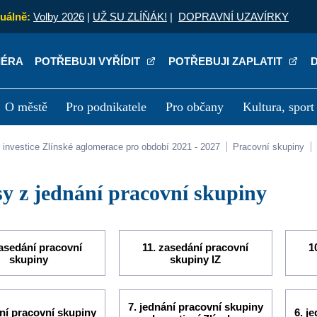
uálně:
Volby 2026
|
UŽ SU ZLÍŇÁK!
|
DOPRAVNÍ UZAVÍRKY
IÉRA
POTŘEBUJI VYŘÍDIT
POTŘEBUJI ZAPLATIT
O městě
Pro podnikatele
Pro občany
Kultura, sport
a
Kariéra
P
lní investice Zlínské aglomerace pro období 2021 - 2027
Pracovní skupiny
isy z jednání pracovní skupiny
zasedání pracovní
11. zasedání pracovní
1
skupiny
skupiny IZ
7. jednání pracovní skupiny
ání pracovní skupiny
6. j