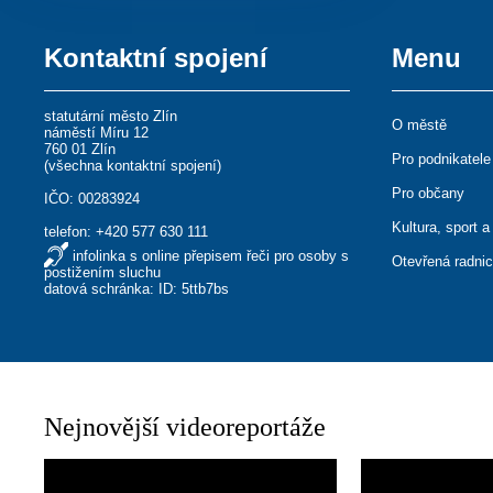
Kontaktní spojení
Menu
statutární město Zlín
O městě
náměstí Míru 12
760 01 Zlín
Pro podnikatele
(
všechna kontaktní spojení
)
Pro občany
IČO: 00283924
Kultura, sport a
telefon:
+420 577 630 111
infolinka s online přepisem řeči pro osoby s
Otevřená radni
postižením sluchu
datová schránka: ID: 5ttb7bs
Nejnovější videoreportáže