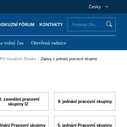
Česky
DISKUZNÍ FÓRUM
KONTAKTY
 a volný čas
Otevřená radnice
otřebuji vyřídit
Potřebuji zaplatit
PS Inovativní Zlínsko
Zápisy z jednání pracovní skupiny
0. zasedání pracovní
9. jednání pracovní skupiny
skupiny IZ
ednání Pracovní skupiny
5. jednání Pracovní skupiny