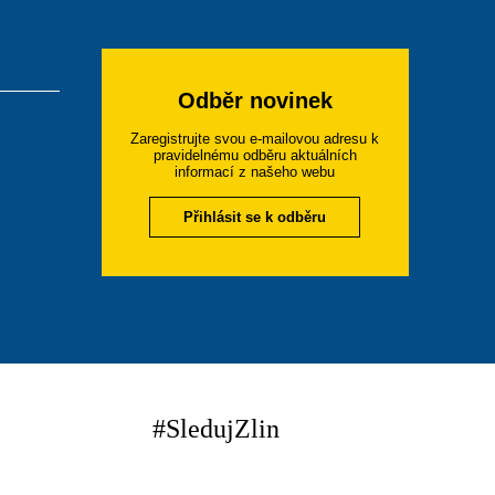
Odběr novinek
Zaregistrujte svou e-mailovou adresu k
pravidelnému odběru aktuálních
informací z našeho webu
Přihlásit se k odběru
#SledujZlin