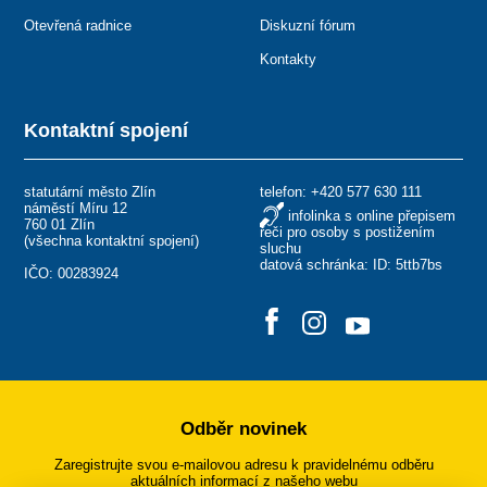
Otevřená radnice
Diskuzní fórum
Kontakty
Kontaktní spojení
statutární město Zlín
telefon:
+420 577 630 111
náměstí Míru 12
infolinka s online přepisem
760 01 Zlín
řeči pro osoby s postižením
(
všechna kontaktní spojení
)
sluchu
datová schránka: ID: 5ttb7bs
IČO: 00283924
Odběr novinek
Zaregistrujte svou e-mailovou adresu k pravidelnému odběru
aktuálních informací z našeho webu