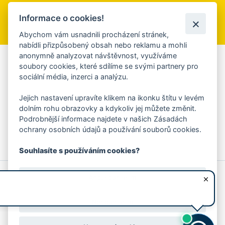
Informace o cookies!
Přihlásit se k odběru
Abychom vám usnadnili procházení stránek,
nabídli přizpůsobený obsah nebo reklamu a mohli
anonymně analyzovat návštěvnost, využíváme
Aplikace Mobilní rozhlas
soubory cookies, které sdílíme se svými partnery pro
sociální média, inzerci a analýzu.
Chcete dostávat do svého mobilu či mailu upozornění na
blížící se nebezpečí, odstávky, poruchy a výpadky energií,
Jejich nastavení upravíte klikem na ikonku štítu v levém
ankety, pozvánky na kulturní a sportovní akce?
dolním rohu obrazovky a kdykoliv jej můžete změnit.
Více informací o aplikaci
Podrobnější informace najdete v našich Zásadách
ochrany osobních údajů a používání souborů cookies.
Souhlasíte s používáním cookies?
© 2026 Magistrát města Zlína
Prohlášení o používání cookies
Ano, souhlasím
všechna práva vyhrazena
Ochrana osobních údajů
Prohlášení o přístupnosti
Podněty k webovým stránkám
Kontakt:
webmaster@zlin.eu
Nesouhlasím