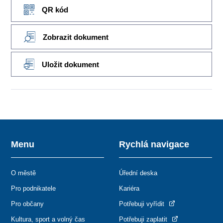
QR kód
Zobrazit dokument
Uložit dokument
Menu
Rychlá navigace
O městě
Úřední deska
Pro podnikatele
Kariéra
Pro občany
Potřebuji vyřídit
Kultura, sport a volný čas
Potřebuji zaplatit