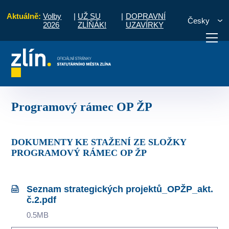
Aktuálně:
Volby
|
UŽ SU
|
DOPRAVNÍ
Česky
2026
ZLÍŇÁK!
UZAVÍRKY
erace pro období 2021 - 2027
Akční plán
Programový rámec OP ŽP
otřebuji vyřídit
Potřebuji zaplatit
Diskuzní fór
Programový rámec OP ŽP
DOKUMENTY KE STAŽENÍ ZE SLOŽKY
PROGRAMOVÝ RÁMEC OP ŽP
Seznam strategických projektů_OPŽP_akt.
č.2.pdf
0.5MB