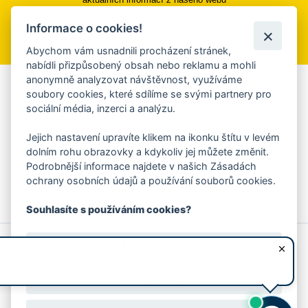
Informace o cookies!
Přihlásit se k odběru
Abychom vám usnadnili procházení stránek,
nabídli přizpůsobený obsah nebo reklamu a mohli
anonymně analyzovat návštěvnost, využíváme
Aplikace Mobilní rozhlas
soubory cookies, které sdílíme se svými partnery pro
sociální média, inzerci a analýzu.
Chcete dostávat do svého mobilu či mailu upozornění na
blížící se nebezpečí, odstávky, poruchy a výpadky energií,
Jejich nastavení upravíte klikem na ikonku štítu v levém
ankety, pozvánky na kulturní a sportovní akce?
dolním rohu obrazovky a kdykoliv jej můžete změnit.
Více informací o aplikaci
Podrobnější informace najdete v našich Zásadách
ochrany osobních údajů a používání souborů cookies.
Souhlasíte s používáním cookies?
© 2026 Magistrát města Zlína
Prohlášení o používání cookies
Ano, souhlasím
všechna práva vyhrazena
Ochrana osobních údajů
Prohlášení o přístupnosti
Podněty k webovým stránkám
Kontakt:
webmaster@zlin.eu
Nesouhlasím