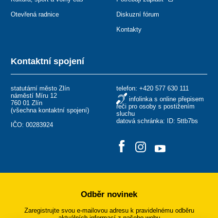
Otevřená radnice
Diskuzní fórum
Kontakty
Kontaktní spojení
statutární město Zlín
telefon:
+420 577 630 111
náměstí Míru 12
infolinka s online přepisem
760 01 Zlín
řeči pro osoby s postižením
(
všechna kontaktní spojení
)
sluchu
datová schránka: ID: 5ttb7bs
IČO: 00283924
Odběr novinek
Zaregistrujte svou e-mailovou adresu k pravidelnému odběru
aktuálních informací z našeho webu