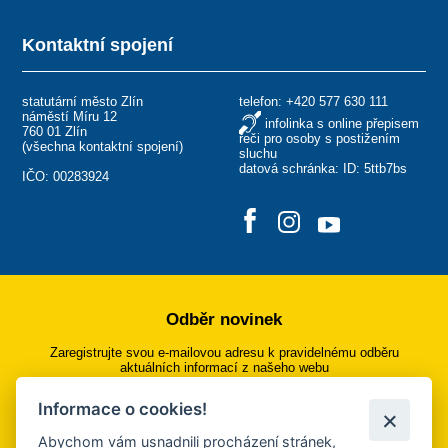
Kontaktní spojení
statutární město Zlín
telefon:
+420 577 630 111
náměstí Míru 12
infolinka s online přepisem
760 01 Zlín
řeči pro osoby s postižením
(
všechna kontaktní spojení
)
sluchu
datová schránka: ID: 5ttb7bs
IČO: 00283924
Odběr novinek
Zaregistrujte svou e-mailovou adresu k pravidelnému odběru
aktuálních informací z našeho webu
Informace o cookies!
Přihlásit se k odběru
Abychom vám usnadnili procházení stránek,