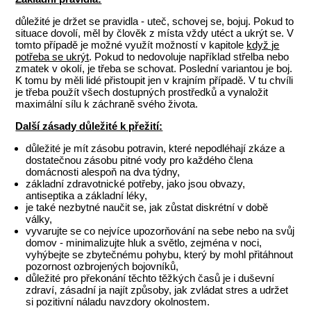
důležité je držet se pravidla - uteč, schovej se, bojuj. Pokud to
situace dovolí, měl by člověk z místa vždy utéct a ukrýt se. V
tomto případě je možné využít možností v kapitole
když je
potřeba se ukrýt
. Pokud to nedovoluje například střelba nebo
zmatek v okolí, je třeba se schovat. Poslední variantou je boj.
K tomu by měli lidé přistoupit jen v krajním případě. V tu chvíli
je třeba použít všech dostupných prostředků a vynaložit
maximální sílu k záchraně svého života.
Další zásady důležité k přežití:
důležité je mít zásobu potravin, které nepodléhají zkáze a
dostatečnou zásobu pitné vody pro každého člena
domácnosti alespoň na dva týdny,
základní zdravotnické potřeby, jako jsou obvazy,
antiseptika a základní léky,
je také nezbytné naučit se, jak zůstat diskrétní v době
války,
vyvarujte se co nejvíce upozorňování na sebe nebo na svůj
domov - minimalizujte hluk a světlo, zejména v noci,
vyhýbejte se zbytečnému pohybu, který by mohl přitáhnout
pozornost ozbrojených bojovníků,
důležité pro překonání těchto těžkých časů je i duševní
zdraví, zásadní ja najít způsoby, jak zvládat stres a udržet
si pozitivní náladu navzdory okolnostem.