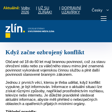
Aktuálně:
Volby
|
UŽ SU
|
DOPRAVNÍ
Česky
2026
ZLÍŇÁK!
UZAVÍRKY
ituace
Rady a informace pro občany
Když začne ozbrojený konflikt
otřebuji vyřídit
Potřebuji zaplatit
Diskuzní fór
Když začne ozbrojený konflikt
Občané od 18 do 60 let mají brannou povinnost, což za stavu
ohrožení státu nebo za válečného stavu mimo jiné znamená
povinnost vykonávat vojenskou činnou službu a plnit další
povinnosti stanovené branným zákonem.
Jednou z prvních věcí, kterou je třeba udělat, když konflikt
vypukne, je být informován. Informace o aktuální situaci lze
získat různými způsoby, například prostřednictvím rozhlasu,
televize nebo internetu. Je důležité pravidelně sledovat
aktuální informace, abyste měli přehled o nebezpečných
oblastech a opatřeních přijatých místními orgány.
Základní pravidla: