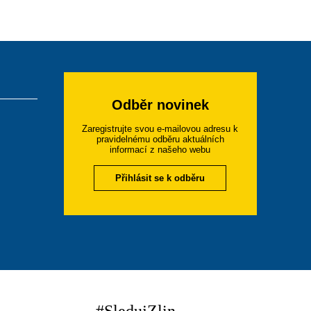
Odběr novinek
Zaregistrujte svou e-mailovou adresu k
pravidelnému odběru aktuálních
informací z našeho webu
Přihlásit se k odběru