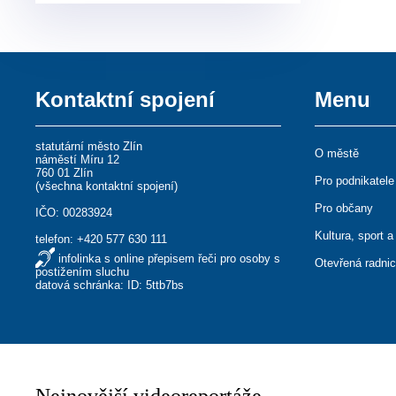
Kontaktní spojení
Menu
statutární město Zlín
O městě
náměstí Míru 12
760 01 Zlín
Pro podnikatele
(
všechna kontaktní spojení
)
Pro občany
IČO: 00283924
Kultura, sport a
telefon:
+420 577 630 111
infolinka s online přepisem řeči pro osoby s
Otevřená radni
postižením sluchu
datová schránka: ID: 5ttb7bs