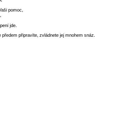
 Vaši pomoc,
t,
pení jde.
e předem připravíte, zvládnete jej mnohem snáz.