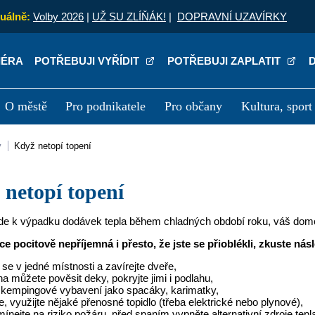
uálně:
Volby 2026
|
UŽ SU ZLÍŇÁK!
|
DOPRAVNÍ UZAVÍRKY
IÉRA
POTŘEBUJI VYŘÍDIT
POTŘEBUJI ZAPLATIT
O městě
Pro podnikatele
Pro občany
Kultura, sport
a
Kariéra
P
y
Když netopí topení
ž netopí topení
de k výpadku dodávek tepla během chladných období roku, váš dom
ace pocitově nepříjemná i přesto, že jste se přioblékli, zkuste násl
 se v jedné místnosti a zavírejte dveře,
a můžete pověsit deky, pokryjte jimi i podlahu,
e kempingové vybavení jako spacáky, karimatky,
je, využijte nějaké přenosné topidlo (třeba elektrické nebo plynové),
nejte na riziko požáru, před spaním vypněte alternativní zdroje tepl