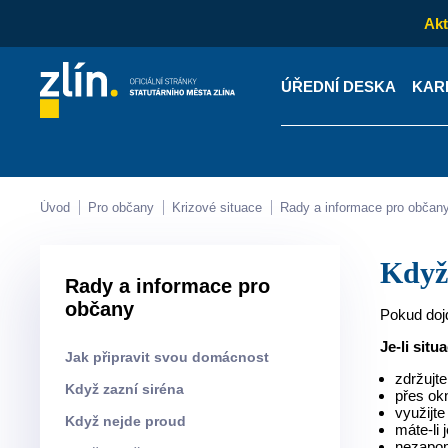
Akt
ÚŘEDNÍ DESKA
KAR
Kontakty
Úřední desk
Úvod
Pro občany
Krizové situace
Rady a informace pro občan
Kdy
Rady a informace pro
občany
Pokud doj
Je-li situ
Jak připravit svou domácnost
zdržujte
Když zazní siréna
přes okn
využijt
Když nejde proud
máte-li 
nezapomí