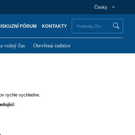
Česky
DISKUZNÍ FÓRUM
KONTAKTY
 a volný čas
Otevřená radnice
otřebuji vyřídit
Potřebuji zaplatit
ov rychle vychladne.
edující:
a,