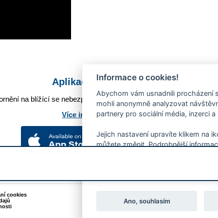
Informace o cookies!
Aplikace Mobilní rozhlas
Abychom vám usnadnili procházení s
rnění na blížící se nebezpečí, odstávky, poruchy a výpadky energií,
mohli anonymně analyzovat návštěvno
partnery pro sociální média, inzerci a
Více informací o aplikaci
Jejich nastavení upravíte klikem na i
můžete změnit. Podrobnější informac
používání souborů cookies.
Souhlasíte s používáním cookies?
ání cookies
Podněty k webovým stránkám
Ano, souhlasím
dajů
Kontakt:
webmaster@zlin.eu
nosti