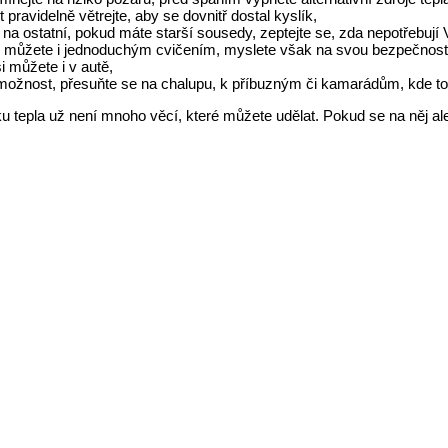
 pravidelně větrejte, aby se dovnitř dostal kyslík,
 na ostatní, pokud máte starší sousedy, zeptejte se, zda nepotřebují
e můžete i jednoduchým cvičením, myslete však na svou bezpečnos
si můžete i v autě,
 možnost, přesuňte se na chalupu, k příbuzným či kamarádům, kde to
u tepla už není mnoho věcí, které můžete udělat. Pokud se na něj al