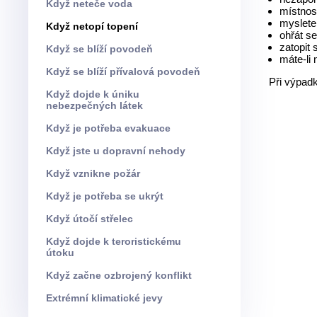
Když neteče voda
místnost
myslete
Když netopí topení
ohřát s
zatopit 
Když se blíží povodeň
máte-li
Když se blíží přívalová povodeň
Při výpadk
Když dojde k úniku
nebezpečných látek
Když je potřeba evakuace
Když jste u dopravní nehody
Když vznikne požár
Když je potřeba se ukrýt
Když útočí střelec
Když dojde k teroristickému
útoku
Když začne ozbrojený konflikt
Extrémní klimatické jevy