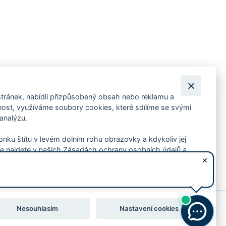
tránek, nabídli přizpůsobený obsah nebo reklamu a
 ankety, pozvánky na kulturní a sportovní akce?
st, využíváme soubory cookies, které sdílíme se svými
 analýzu.
konku štítu v levém dolním rohu obrazovky a kdykoliv jej
e najdete v našich Zásadách ochrany osobních údajů a
Nesouhlasím
Nastavení cookies