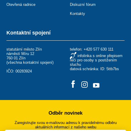
Otevřená radnice
Diskuzní fórum
Kontakty
Kontaktní spojení
statutární město Zlín
telefon:
+420 577 630 111
náměstí Míru 12
infolinka s online přepisem
760 01 Zlín
řeči pro osoby s postižením
(
všechna kontaktní spojení
)
sluchu
datová schránka: ID: 5ttb7bs
IČO: 00283924
Odběr novinek
Zaregistrujte svou e-mailovou adresu k pravidelnému odběru
aktuálních informací z našeho webu