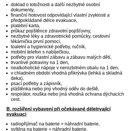
doklad o totožnosti a další nezbytné osobní
dokumenty,
finanční hotovost odpovídající vlastní zvyklosti a
předpokládané délce evakuace,
platební karta,
průkaz pojištěnce zdravotní pojišťovny,
nezbytné léky a zdravotnické pomůcky, cestovní
lékárnička první pomoci,
toaletní a hygienické potřeby, ručník,
mobilní telefon s nabíječkou,
potřeby pro vlastní zábavu a zábavu malých dětí,
trvanlivé potraviny na 1 den,
nealkoholické nápoje v nerozbitném obalu na 1 den,
v chladném období vhodná přikrývka (lehká a skladná
deka),
psací potřeby a zápisník,
pláštěnka nebo jiný vhodný oděv do deště,
respirátor, rouška nebo jiná vhodná ochrana dýchacích
cest.
B. rozšíření vybavení při očekávané déletrvající
evakuaci
radiopřijímač na baterie + náhradní baterie,
svítilna na baterie + náhradní baterie,