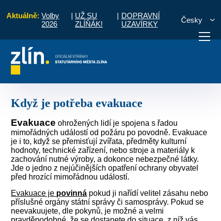
Aktuálně:
Volby
|
UŽ SU
|
DOPRAVNÍ
Česky
2026
ZLÍŇÁK!
UZAVÍRKY
ové situace
Rady a informace pro občany
Když je potřeba evakuace
otřebuji vyřídit
Potřebuji zaplatit
Diskuzní fór
Když je potřeba evakuace
Evakuace
ohrožených lidí je spojena s řadou
mimořádných událostí od požáru po povodně. Evakuace
je i to, když se přemisťují zvířata, předměty kulturní
hodnoty, technické zařízení, nebo stroje a materiály k
zachování nutné výroby, a dokonce nebezpečné látky.
Jde o jedno z nejúčinějších opatření ochrany obyvatel
před hrozící mimořádnou událostí.
Evakuace je
povinná
pokud ji nařídí velitel zásahu nebo
příslušné orgány státní správy či samosprávy. Pokud se
neevakuujete, dle pokynů, je možné a velmi
pravděpodobné, že se dostanete do situace, z níž vás