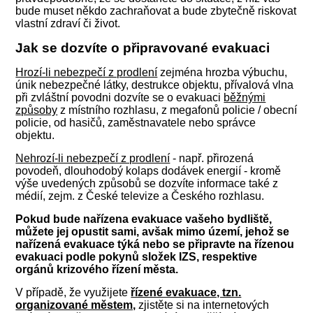
bude muset někdo zachraňovat a bude zbytečně riskovat
vlastní zdraví či život.
Jak se dozvíte o připravované evakuaci
Hrozí-li nebezpečí z prodlení
zejména hrozba výbuchu,
únik nebezpečné látky, destrukce objektu, přívalová vlna
při zvláštní povodni dozvíte se o evakuaci
běžnými
způsoby
z místního rozhlasu, z megafonů policie / obecní
policie, od hasičů, zaměstnavatele nebo správce
objektu.
Nehrozí-li nebezpečí z prodlení
- např. přirozená
povodeň, dlouhodobý kolaps dodávek energií - kromě
výše uvedených způsobů se dozvíte informace také z
médií, zejm. z České televize a Českého rozhlasu.
Pokud bude nařízena evakuace vašeho bydliště,
můžete jej opustit sami, avšak mimo území, jehož se
nařízená evakuace týká nebo se připravte na řízenou
evakuaci podle pokynů složek IZS, respektive
orgánů krizového řízení města.
V případě, že využijete
řízené evakuace, tzn.
organizované městem,
zjistěte si na internetových