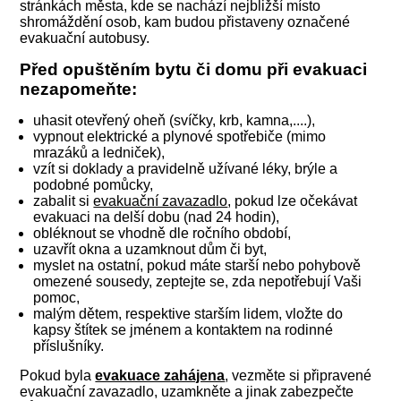
stránkách města, kde se nachází nejbližší místo
shromáždění osob, kam budou přistaveny označené
evakuační autobusy.
Před opuštěním bytu či domu při evakuaci
nezapomeňte:
uhasit otevřený oheň (svíčky, krb, kamna,....),
vypnout elektrické a plynové spotřebiče (mimo
mrazáků a ledniček),
vzít si doklady a pravidelně užívané léky, brýle a
podobné pomůcky,
zabalit si
evakuační zavazadlo
, pokud lze očekávat
evakuaci na delší dobu (nad 24 hodin),
obléknout se vhodně dle ročního období,
uzavřít okna a uzamknout dům či byt,
myslet na ostatní, pokud máte starší nebo pohybově
omezené sousedy, zeptejte se, zda nepotřebují Vaši
pomoc,
malým dětem, respektive starším lidem, vložte do
kapsy štítek se jménem a kontaktem na rodinné
příslušníky.
Pokud byla
evakuace zahájena
, vezměte si připravené
evakuační zavazadlo, uzamkněte a jinak zabezpečte