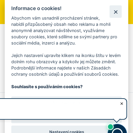
Informace o cookies!
Přihlásit se k odběru
Abychom vám usnadnili procházení stránek,
nabídli přizpůsobený obsah nebo reklamu a mohli
anonymně analyzovat návštěvnost, využíváme
Aplikace Mobilní rozhlas
soubory cookies, které sdílíme se svými partnery pro
sociální média, inzerci a analýzu.
Chcete dostávat do svého mobilu či mailu upozornění na
blížící se nebezpečí, odstávky, poruchy a výpadky energií,
Jejich nastavení upravíte klikem na ikonku štítu v levém
ankety, pozvánky na kulturní a sportovní akce?
dolním rohu obrazovky a kdykoliv jej můžete změnit.
Více informací o aplikaci
Podrobnější informace najdete v našich Zásadách
ochrany osobních údajů a používání souborů cookies.
Souhlasíte s používáním cookies?
© 2026 Magistrát města Zlína
Prohlášení o používání cookies
Ano, souhlasím
všechna práva vyhrazena
Ochrana osobních údajů
Prohlášení o přístupnosti
Podněty k webovým stránkám
Kontakt:
webmaster@zlin.eu
Nesouhlasím
Nastavení cookies