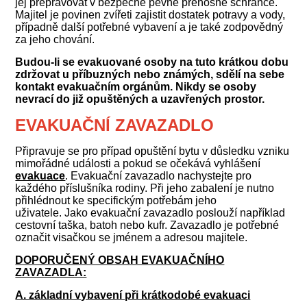
jej přepravovat v bezpečné pevné přenosné schránce.
Majitel je povinen zvířeti zajistit dostatek potravy a vody,
případně další potřebné vybavení a je také zodpovědný
za jeho chování.
Budou-li se evakuované osoby na tuto krátkou dobu
zdržovat u příbuzných nebo známých, sdělí na sebe
kontakt evakuačním orgánům. Nikdy se osoby
nevrací do již opuštěných a uzavřených prostor.
EVAKUAČNÍ ZAVAZADLO
Připravuje se pro případ opuštění bytu v důsledku vzniku
mimořádné události a pokud se očekává vyhlášení
evakuace
. Evakuační zavazadlo nachystejte pro
každého příslušníka rodiny. Při jeho zabalení je nutno
přihlédnout ke specifickým potřebám jeho
uživatele.
Jako evakuační zavazadlo poslouží například
cestovní taška, batoh nebo kufr. Zavazadlo je potřebné
označit visačkou se jménem a adresou majitele.
DOPORUČENÝ OBSAH EVAKUAČNÍHO
ZAVAZADLA:
A. základní vybavení při krátkodobé evakuaci