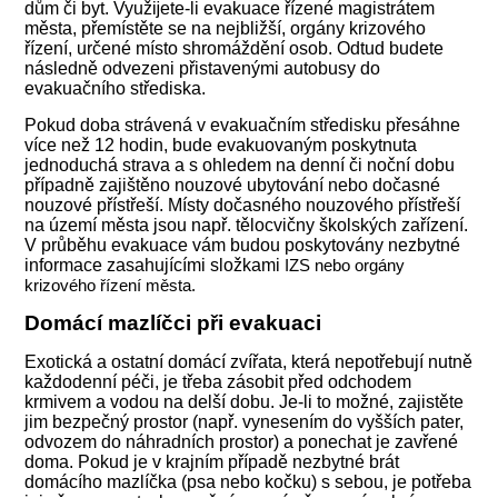
dům či byt. Využĳete-li evakuace řízené magistrátem
města, přemístěte se na nejbližší, orgány krizového
řízení, určené místo shromáždění osob. Odtud budete
následně odvezeni přistavenými autobusy do
evakuačního střediska.
Pokud doba strávená v evakuačním středisku přesáhne
více než 12 hodin, bude evakuovaným poskytnuta
jednoduchá strava a s ohledem na denní či noční dobu
případně zajištěno nouzové ubytování nebo dočasné
nouzové přístřeší. Místy dočasného nouzového přístřeší
na území města jsou např. tělocvičny školských zařízení.
V průběhu evakuace vám budou poskytovány nezbytné
informace zasahujícími složkami
IZS nebo orgány
krizového řízení města.
Domácí mazlíčci při evakuaci
Exotická a ostatní domácí zvířata, která nepotřebují nutně
každodenní péči, je třeba zásobit před odchodem
krmivem a vodou na delší dobu. Je-li to možné, zajistěte
jim bezpečný prostor (např. vynesením do vyšších pater,
odvozem do náhradních prostor) a ponechat je zavřené
doma. Pokud je v krajním případě nezbytné brát
domácího mazlíčka (psa nebo kočku) s sebou, je potřeba