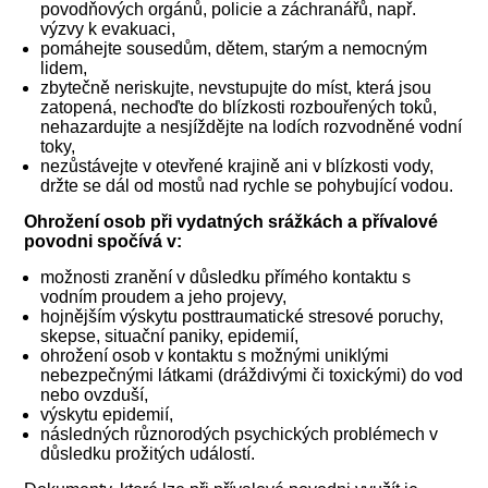
povodňových orgánů, policie a záchranářů, např.
výzvy k evakuaci,
pomáhejte sousedům, dětem, starým a nemocným
lidem,
zbytečně neriskujte, nevstupujte do míst, která jsou
zatopená, nechoďte do blízkosti rozbouřených toků,
nehazardujte a nesjíždějte na lodích rozvodněné vodní
toky,
nezůstávejte v otevřené krajině ani v blízkosti vody,
držte se dál od mostů nad rychle se pohybující vodou.
Ohrožení osob při vydatných srážkách a přívalové
povodni spočívá v:
možnosti zranění v důsledku přímého kontaktu s
vodním proudem a jeho projevy,
hojnějším výskytu posttraumatické stresové poruchy,
skepse, situační paniky, epidemií,
ohrožení osob v kontaktu s možnými uniklými
nebezpečnými látkami (dráždivými či toxickými) do vod
nebo ovzduší,
výskytu epidemií,
následných různorodých psychických problémech v
důsledku prožitých událostí.