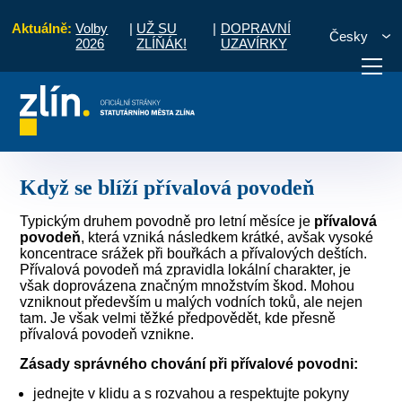
Aktuálně:
Volby
|
UŽ SU
|
DOPRAVNÍ
Česky
2026
ZLÍŇÁK!
UZAVÍRKY
uace
Rady a informace pro občany
Když se blíží přívalová povodeň
otřebuji vyřídit
Potřebuji zaplatit
Diskuzní fór
Když se blíží přívalová povodeň
Typickým druhem povodně pro letní měsíce je
přívalová
povodeň
, která vzniká následkem krátké, avšak vysoké
koncentrace srážek při bouřkách a přívalových deštích.
Přívalová povodeň má zpravidla lokální charakter, je
však doprovázena značným množstvím škod. Mohou
vzniknout především u malých vodních toků, ale nejen
tam. Je však velmi těžké předpovědět, kde přesně
přívalová povodeň vznikne.
Zásady správného chování při přívalové povodni:
jednejte v klidu a s rozvahou a respektujte pokyny