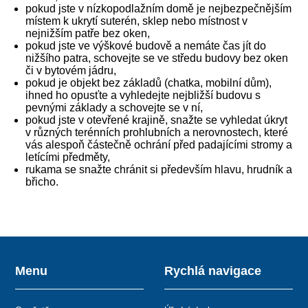
pokud jste v nízkopodlažním domě je nejbezpečnějším
místem k ukrytí suterén, sklep nebo místnost v
nejnižším patře bez oken,
pokud jste ve výškové budově a nemáte čas jít do
nižšího patra, schovejte se ve středu budovy bez oken
či v bytovém jádru,
pokud je objekt bez základů (chatka, mobilní dům),
ihned ho opusťte a vyhledejte nejbližší budovu s
pevnými základy a schovejte se v ní,
pokud jste v otevřené krajině, snažte se vyhledat úkryt
v různých terénních prohlubních a nerovnostech, které
vás alespoň částečně ochrání před padajícími stromy a
letícími předměty,
rukama se snažte chránit si především hlavu, hrudník a
břicho.
Menu
Rychlá navigace