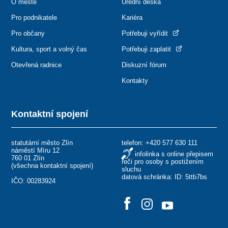
O městě
Úřední deska
Pro podnikatele
Kariéra
Pro občany
Potřebuji vyřídit
Kultura, sport a volný čas
Potřebuji zaplatit
Otevřená radnice
Diskuzní fórum
Kontakty
Kontaktní spojení
statutární město Zlín
telefon:
+420 577 630 111
náměstí Míru 12
infolinka s online přepisem
760 01 Zlín
řeči pro osoby s postižením
(
všechna kontaktní spojení
)
sluchu
datová schránka: ID: 5ttb7bs
IČO: 00283924