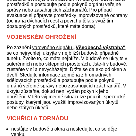
prostředků a postupujte podle pokynů orgánů veřejné
správy nebo zasahujících záchranářů. Pro případ
evakuace si připravte prostředky improvizované ochrany
(ochrana dýchacích cest a povrchu těla s využitím
dostupných prostředků, které máte doma).
VOJENSKÉM OHROŽENÍ
Po zaznění
varovného signálu
„Všeobecná výstraha“
se co nejrychleji ukryjte v nejbližší budově, případně
tunelu. Zvolte to, co máte nejblíže. V budově se ukryjte v
suterénních nebo sklepních prostorách. Jste-li v budově,
zůstaňte v ní a nevycházejte. Držte se daleko od oken a
dveří. Sledujte informace zejména z hromadných
sdělovacích prostředků a postupujte podle pokynů
orgánů veřejné správy nebo zasahujících záchranářů. V
úkrytu zůstaňte, dokud není vydán pokyn k jeho
opuštění. V této výjimečné situaci lze použít i specifické
postupy, kterými jsou využití improvizovaných úkrytů
nebo stálých úkrytů.
VICHŘICI A TORNÁDU
nestůjte v budově u okna a nesledujte, co se děje
venku,