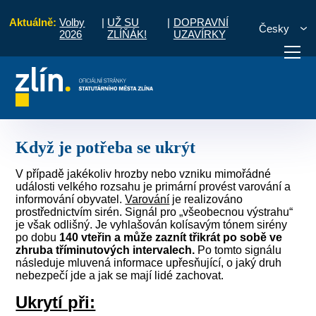
Aktuálně:
Volby
|
UŽ SU
|
DOPRAVNÍ
Česky
2026
ZLÍŇÁK!
UZAVÍRKY
zové situace
Rady a informace pro občany
Když je potřeba se ukrýt
otřebuji vyřídit
Potřebuji zaplatit
Diskuzní fór
Když je potřeba se ukrýt
V případě jakékoliv hrozby nebo vzniku mimořádné
události velkého rozsahu je primární provést varování a
informování obyvatel.
Varování
je realizováno
prostřednictvím sirén. Signál pro „všeobecnou výstrahu“
je však odlišný. Je vyhlašován kolísavým tónem sirény
po dobu
140 vteřin a může zaznít třikrát po sobě ve
zhruba tříminutových intervalech.
Po tomto signálu
následuje mluvená informace upřesňující, o jaký druh
nebezpečí jde a jak se mají lidé zachovat
.
Ukrytí při: