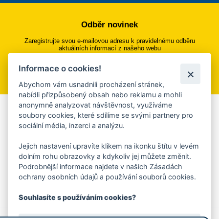
Odběr novinek
Zaregistrujte svou e-mailovou adresu k pravidelnému odběru
aktuálních informací z našeho webu
Informace o cookies!
Přihlásit se k odběru
Abychom vám usnadnili procházení stránek,
nabídli přizpůsobený obsah nebo reklamu a mohli
anonymně analyzovat návštěvnost, využíváme
Aplikace Mobilní rozhlas
soubory cookies, které sdílíme se svými partnery pro
sociální média, inzerci a analýzu.
Chcete dostávat do svého mobilu či mailu upozornění na
blížící se nebezpečí, odstávky, poruchy a výpadky energií,
Jejich nastavení upravíte klikem na ikonku štítu v levém
ankety, pozvánky na kulturní a sportovní akce?
dolním rohu obrazovky a kdykoliv jej můžete změnit.
Více informací o aplikaci
Podrobnější informace najdete v našich Zásadách
ochrany osobních údajů a používání souborů cookies.
Souhlasíte s používáním cookies?
© 2026 Magistrát města Zlína
Prohlášení o používání cookies