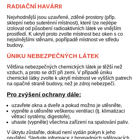
RADIAČNÍ HAVÁRII
Nejvhodnější jsou uzavřené, zděné prostory (příp.
sklepní nebo suterénní místnost), které lze nejlépe
izolovat od působení radioaktivních látek ve vnějším
prostředí. K ukrytí proto zvolte místnost bez oken s co
nejsilnějšími stěnami, popřípadě místnost ve středu
budovy.
ÚNIKU NEBEZPEČNÝCH LÁTEK
Většina nebezpečných chemických látek je těžší než
vzduch, a proto se drží při zemi. V případě úniku
chemické látky zvolte k ukrytí místnost ve vyšších patrech
na opačné straně budovy, než je zdroj nebezpečí.
Pro zvýšení ochrany dále:
uzavřete okna a dveře a pokud možno je utěsněte,
vypněte a utěsněte veškerou ventilaci (tj. klimatizaci
větrací systémy, digestoře),
uhaste (vypněte) všechna zařízení na spalování paliv.
V úkrytu zůstaňte, dokud není vydán pokyn k jeho
opuštění. Sledujte informace z hromadných sdělovacích