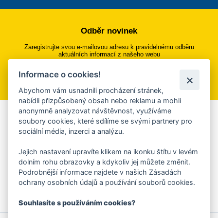
Odběr novinek
Zaregistrujte svou e-mailovou adresu k pravidelnému odběru
aktuálních informací z našeho webu
Informace o cookies!
Přihlásit se k odběru
Abychom vám usnadnili procházení stránek,
nabídli přizpůsobený obsah nebo reklamu a mohli
anonymně analyzovat návštěvnost, využíváme
Aplikace Mobilní rozhlas
soubory cookies, které sdílíme se svými partnery pro
sociální média, inzerci a analýzu.
Chcete dostávat do svého mobilu či mailu upozornění na
blížící se nebezpečí, odstávky, poruchy a výpadky energií,
Jejich nastavení upravíte klikem na ikonku štítu v levém
ankety, pozvánky na kulturní a sportovní akce?
dolním rohu obrazovky a kdykoliv jej můžete změnit.
Více informací o aplikaci
Podrobnější informace najdete v našich Zásadách
ochrany osobních údajů a používání souborů cookies.
Souhlasíte s používáním cookies?