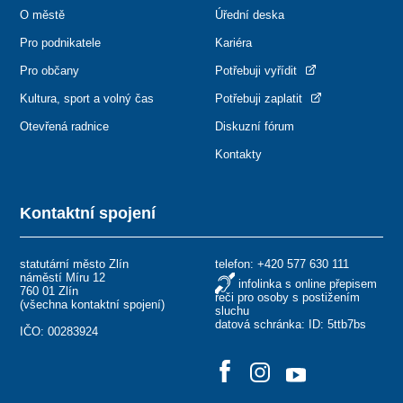
O městě
Úřední deska
Pro podnikatele
Kariéra
Pro občany
Potřebuji vyřídit
Kultura, sport a volný čas
Potřebuji zaplatit
Otevřená radnice
Diskuzní fórum
Kontakty
Kontaktní spojení
statutární město Zlín
telefon:
+420 577 630 111
náměstí Míru 12
infolinka s online přepisem
760 01 Zlín
řeči pro osoby s postižením
(
všechna kontaktní spojení
)
sluchu
datová schránka: ID: 5ttb7bs
IČO: 00283924