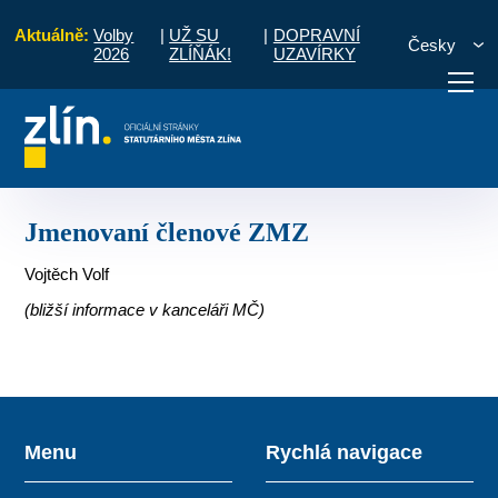
Aktuálně:
Volby
|
UŽ SU
|
DOPRAVNÍ
Česky
2026
ZLÍŇÁK!
UZAVÍRKY
Místní části a komise
Lazy, Lesní čtvrť
Jmenovaní členové ZMZ
otřebuji vyřídit
Potřebuji zaplatit
Diskuzní fór
Jmenovaní členové ZMZ
Vojtěch Volf
(bližší informace v kanceláři MČ)
Menu
Rychlá navigace