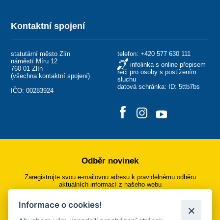
Kontaktní spojení
statutární město Zlín
telefon:
+420 577 630 111
náměstí Míru 12
infolinka s online přepisem
760 01 Zlín
řeči pro osoby s postižením
(
všechna kontaktní spojení
)
sluchu
datová schránka: ID: 5ttb7bs
IČO: 00283924
Odběr novinek
Zaregistrujte svou e-mailovou adresu k pravidelnému odběru
aktuálních informací z našeho webu
Informace o cookies!
Přihlásit se k odběru