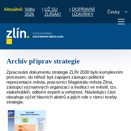
Aktuálně:
Volby
|
UŽ SU
|
DOPRAVNÍ
Česky
2026
ZLÍŇÁK!
UZAVÍRKY
utárního města Zlína do roku 2030 - ZLÍN 2030
Archiv příprav strategie
otřebuji vyřídit
Potřebuji zaplatit
Diskuzní fór
Archiv příprav strategie
Zpracování dokumentu strategie ZLÍN 2030 bylo komplexním
procesem, do něhož byli zapojeni zástupci politické
reprezentace města, pracovníci Magistrátu města Zlína,
zástupci významných organizací a institucí ve městě, tzv.
stakeholdeři, odborní experti a veřejnost. Následující část
obsahuje výčet hlavních aktérů a jejich role v rámci tvorby
strategie.