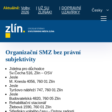
Aktuálně:
Volby
|
UŽ SU
|
DOPRAVNÍ
Česky
2026
ZLÍŇÁK!
UZAVÍRKY
tě
Organizace a instituce
Organizační SMZ bez právní subjektivity
otřebuji vyřídit
Potřebuji zaplatit
Diskuzní fór
Organizační SMZ bez právní
subjektivity
Jídelna pro důchodce
Sv.Čecha 516, Zlín – OSV
Jesle
M. Knesla 4056, 760 01 Zlín
Jesle
Tyršovo nábřeží 747, 760 01 Zlín
Jesle
Budovatelská 4820, 760 05 Zlín
Rehabilitační stacionář
Žlebová 1590, 760 01 Zlín
Středisko volného času - Ostrov radosti