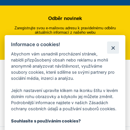
Odběr novinek
Zaregistrujte svou e-mailovou adresu k pravidelnému odběru
aktuálních informací z našeho webu
Informace o cookies!
Přihlásit se k odběru
Abychom vám usnadnili procházení stránek,
nabídli přizpůsobený obsah nebo reklamu a mohli
anonymně analyzovat návštěvnost, využíváme
Aplikace Mobilní rozhlas
soubory cookies, které sdílíme se svými partnery pro
sociální média, inzerci a analýzu.
Chcete dostávat do svého mobilu či mailu upozornění na
blížící se nebezpečí, odstávky, poruchy a výpadky energií,
Jejich nastavení upravíte klikem na ikonku štítu v levém
ankety, pozvánky na kulturní a sportovní akce?
dolním rohu obrazovky a kdykoliv jej můžete změnit.
Více informací o aplikaci
Podrobnější informace najdete v našich Zásadách
ochrany osobních údajů a používání souborů cookies.
Souhlasíte s používáním cookies?