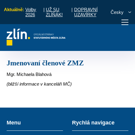
Aktuálně:
Volby
|
UŽ SU
|
DOPRAVNÍ
Česky
2026
ZLÍŇÁK!
UZAVÍRKY
 občany
Místní části a komise
Velíková
Jmenovaní členové ZMZ
otřebuji vyřídit
Potřebuji zaplatit
Diskuzní fór
Jmenovaní členové ZMZ
Mgr. Michaela Blahová
(bližší informace v kanceláři MČ)
Menu
Rychlá navigace