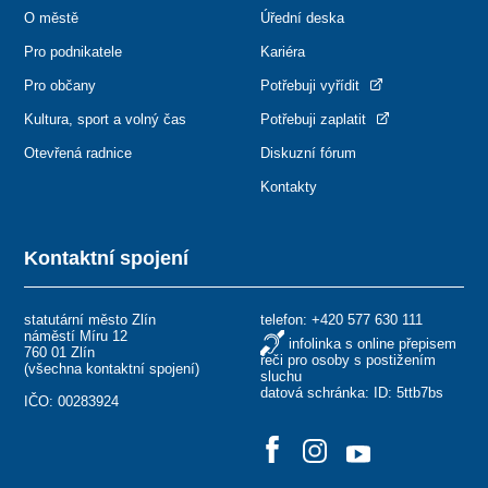
O městě
Úřední deska
Pro podnikatele
Kariéra
Pro občany
Potřebuji vyřídit
Kultura, sport a volný čas
Potřebuji zaplatit
Otevřená radnice
Diskuzní fórum
Kontakty
Kontaktní spojení
statutární město Zlín
telefon:
+420 577 630 111
náměstí Míru 12
infolinka s online přepisem
760 01 Zlín
řeči pro osoby s postižením
(
všechna kontaktní spojení
)
sluchu
datová schránka: ID: 5ttb7bs
IČO: 00283924