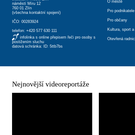
O městě
náměstí Míru 12
760 01 Zlín
Pro podnikatele
(
všechna kontaktní spojení
)
Pro občany
IČO: 00283924
Kultura, sport a
telefon:
+420 577 630 111
infolinka s online přepisem řeči pro osoby s
Otevřená radni
postižením sluchu
datová schránka: ID: 5ttb7bs
Nejnovější videoreportáže