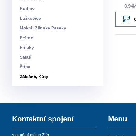
0.94
Kudlov
Lužkovice
Mokrá, Zlínské Paseky
Prštné
Příluky
Salaš
Štípa
Zálešná, Kúty
Kontaktní spojení
Menu
statutární město Zlín