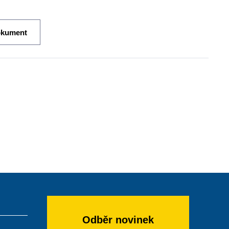
okument
Odběr novinek