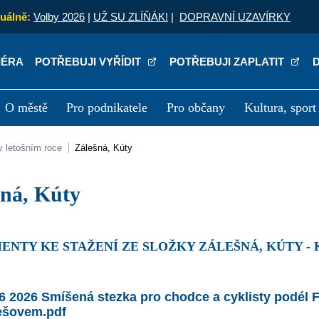
uálně:
Volby 2026
|
UŽ SU ZLÍŇÁK!
|
DOPRAVNÍ UZAVÍRKY
IÉRA
POTŘEBUJI VYŘÍDIT
POTŘEBUJI ZAPLATIT
O městě
Pro podnikatele
Pro občany
Kultura, sport
a
Kariéra
P
v letošním roce
Zálešná, Kúty
ešná, Kúty
ENTY KE STAŽENÍ ZE SLOŽKY ZÁLEŠNÁ, KÚTY -
6 2026 Smíšená stezka pro chodce a cyklisty podél F
ešovem.pdf