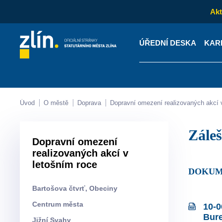
Akt
ÚŘEDNÍ DESKA
KAR
Kontakty
Úřední desk
Úvod
O městě
Doprava
Dopravní omezení realizovaných akcí 
Zál
Dopravní omezení
realizovaných akcí v
letošním roce
DOKUM
Bartošova čtvrť, Obeciny
Centrum města
10-0
Bur
Jižní Svahy