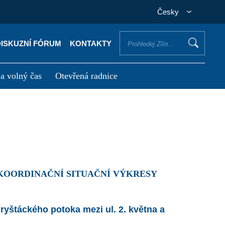
Česky
DISKUZNÍ FÓRUM
KONTAKTY
 a volný čas
Otevřená radnice
otřebuji vyřídit
Potřebuji zaplatit
 KOORDINAČNÍ SITUAČNÍ VÝKRESY
ryštáckého potoka mezi ul. 2. května a