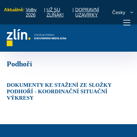
Aktuálně:
Volby
|
UŽ SU
|
DOPRAVNÍ
Česky
2026
ZLÍŇÁK!
UZAVÍRKY
rava
Dopravní omezení realizovaných akcí v letošním roce
Podhoří
otřebuji vyřídit
Potřebuji zaplatit
Diskuzní fór
Podhoří
DOKUMENTY KE STAŽENÍ ZE SLOŽKY
PODHOŘÍ - KOORDINAČNÍ SITUAČNÍ
VÝKRESY