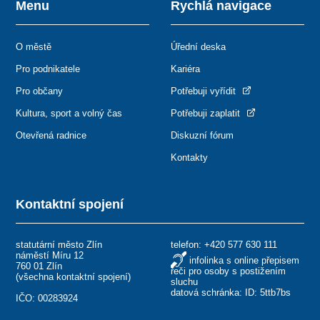
Menu
Rychlá navigace
O městě
Úřední deska
Pro podnikatele
Kariéra
Pro občany
Potřebuji vyřídit
Kultura, sport a volný čas
Potřebuji zaplatit
Otevřená radnice
Diskuzní fórum
Kontakty
Kontaktní spojení
statutární město Zlín
telefon:
+420 577 630 111
náměstí Míru 12
infolinka s online přepisem
760 01 Zlín
řeči pro osoby s postižením
(
všechna kontaktní spojení
)
sluchu
datová schránka: ID: 5ttb7bs
IČO: 00283924