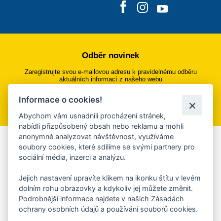
Odběr novinek
Zaregistrujte svou e-mailovou adresu k pravidelnému odběru
aktuálních informací z našeho webu
Informace o cookies!
Přihlásit se k odběru
Abychom vám usnadnili procházení stránek,
nabídli přizpůsobený obsah nebo reklamu a mohli
anonymně analyzovat návštěvnost, využíváme
Aplikace Mobilní rozhlas
soubory cookies, které sdílíme se svými partnery pro
sociální média, inzerci a analýzu.
Chcete dostávat do svého mobilu či mailu upozornění na
blížící se nebezpečí, odstávky, poruchy a výpadky energií,
Jejich nastavení upravíte klikem na ikonku štítu v levém
ankety, pozvánky na kulturní a sportovní akce?
dolním rohu obrazovky a kdykoliv jej můžete změnit.
Více informací o aplikaci
Podrobnější informace najdete v našich Zásadách
ochrany osobních údajů a používání souborů cookies.