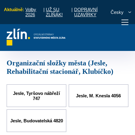
Aktuálně:
Volby
|
UŽ SU
|
DOPRAVNÍ
Česky
2026
ZLÍŇÁK!
UZAVÍRKY
Organizační složky města (Jesle, Rehabilitační stacionář, Klubíčko)
otřebuji vyřídit
Potřebuji zaplatit
Diskuzní fór
Organizační složky města (Jesle,
Rehabilitační stacionář, Klubíčko)
Jesle, Tyršovo nábřeží
Jesle, M. Knesla 4056
747
Jesle, Budovatelská 4820