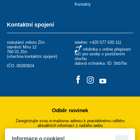
Kontakty
Kontaktní spojení
statutární město Zlín
telefon:
+420 577 630 111
náměstí Míru 12
infolinka s online přepisem
760 01 Zlín
řeči pro osoby s postižením
(
všechna kontaktní spojení
)
sluchu
datová schránka: ID: 5ttb7bs
IČO: 00283924
Odběr novinek
Zaregistrujte svou e-mailovou adresu k pravidelnému odběru
aktuálních informací z našeho webu
Informace o cookies!
Přihlásit se k odběru