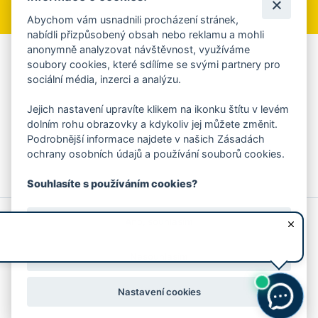
Abychom vám usnadnili procházení stránek,
nabídli přizpůsobený obsah nebo reklamu a mohli
anonymně analyzovat návštěvnost, využíváme
Aplikace Mobilní rozhlas
soubory cookies, které sdílíme se svými partnery pro
sociální média, inzerci a analýzu.
Chcete dostávat do svého mobilu či mailu upozornění na
blížící se nebezpečí, odstávky, poruchy a výpadky energií,
Jejich nastavení upravíte klikem na ikonku štítu v levém
ankety, pozvánky na kulturní a sportovní akce?
dolním rohu obrazovky a kdykoliv jej můžete změnit.
Více informací o aplikaci
Podrobnější informace najdete v našich Zásadách
ochrany osobních údajů a používání souborů cookies.
Souhlasíte s používáním cookies?
© 2026 Magistrát města Zlína
Prohlášení o používání cookies
Ano, souhlasím
všechna práva vyhrazena
Ochrana osobních údajů
Prohlášení o přístupnosti
Podněty k webovým stránkám
Kontakt:
webmaster@zlin.eu
Nesouhlasím
Nastavení cookies