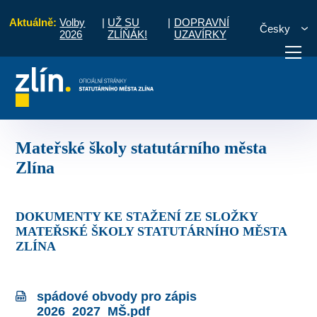
Aktuálně:
Volby
|
UŽ SU
|
DOPRAVNÍ
Česky
2026
ZLÍŇÁK!
UZAVÍRKY
ní školství a správy zařízení
Mateřské školy statutárního města Zlína
otřebuji vyřídit
Potřebuji zaplatit
Diskuzní fór
Mateřské školy statutárního města
Zlína
DOKUMENTY KE STAŽENÍ ZE SLOŽKY
MATEŘSKÉ ŠKOLY STATUTÁRNÍHO MĚSTA
ZLÍNA
spádové obvody pro zápis
2026_2027_MŠ.pdf