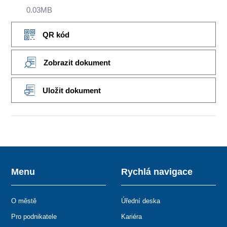
0.03MB
QR kód
Zobrazit dokument
Uložit dokument
Menu
Rychlá navigace
O městě
Úřední deska
Pro podnikatele
Kariéra