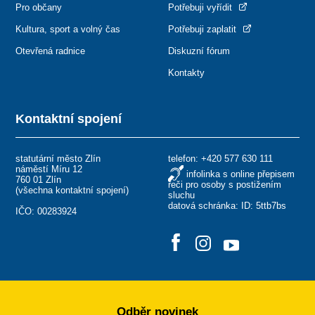
Pro občany
Potřebuji vyřídit
Kultura, sport a volný čas
Potřebuji zaplatit
Otevřená radnice
Diskuzní fórum
Kontakty
Kontaktní spojení
statutární město Zlín
telefon:
+420 577 630 111
náměstí Míru 12
infolinka s online přepisem
760 01 Zlín
řeči pro osoby s postižením
(
všechna kontaktní spojení
)
sluchu
datová schránka: ID: 5ttb7bs
IČO: 00283924
Odběr novinek