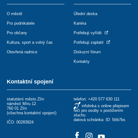
O městě
Úřední deska
Pro podnikatele
Kariéra
Pro občany
Potřebuji vyřídit
Kultura, sport a volný čas
Potřebuji zaplatit
Otevřená radnice
Diskuzní fórum
Kontakty
Kontaktní spojení
statutární město Zlín
telefon:
+420 577 630 111
náměstí Míru 12
infolinka s online přepisem
760 01 Zlín
řeči pro osoby s postižením
(
všechna kontaktní spojení
)
sluchu
datová schránka: ID: 5ttb7bs
IČO: 00283924