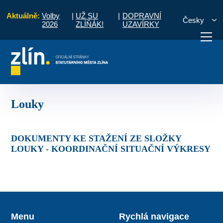
Aktuálně:
Volby
|
UŽ SU
|
DOPRAVNÍ
Česky
2026
ZLÍŇÁK!
UZAVÍRKY
prava
Dopravní omezení realizovaných akcí v letošním roce
Louky
otřebuji vyřídit
Potřebuji zaplatit
Diskuzní fór
Louky
DOKUMENTY KE STAŽENÍ ZE SLOŽKY
LOUKY - KOORDINAČNÍ SITUAČNÍ VÝKRESY
Menu
Rychlá navigace