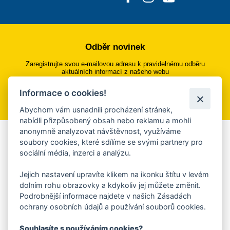
Odběr novinek
Zaregistrujte svou e-mailovou adresu k pravidelnému odběru
aktuálních informací z našeho webu
Informace o cookies!
Přihlásit se k odběru
Abychom vám usnadnili procházení stránek,
nabídli přizpůsobený obsah nebo reklamu a mohli
anonymně analyzovat návštěvnost, využíváme
Aplikace Mobilní rozhlas
soubory cookies, které sdílíme se svými partnery pro
sociální média, inzerci a analýzu.
Chcete dostávat do svého mobilu či mailu upozornění na
blížící se nebezpečí, odstávky, poruchy a výpadky energií,
Jejich nastavení upravíte klikem na ikonku štítu v levém
ankety, pozvánky na kulturní a sportovní akce?
dolním rohu obrazovky a kdykoliv jej můžete změnit.
Více informací o aplikaci
Podrobnější informace najdete v našich Zásadách
ochrany osobních údajů a používání souborů cookies.
Souhlasíte s používáním cookies?