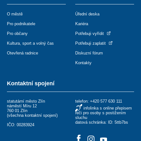
O městě
Úřední deska
Pro podnikatele
Kariéra
Pro občany
Potřebuji vyřídit
Kultura, sport a volný čas
Potřebuji zaplatit
Otevřená radnice
Diskuzní fórum
Kontakty
Kontaktní spojení
statutární město Zlín
telefon:
+420 577 630 111
náměstí Míru 12
infolinka s online přepisem
760 01 Zlín
řeči pro osoby s postižením
(
všechna kontaktní spojení
)
sluchu
datová schránka: ID: 5ttb7bs
IČO: 00283924