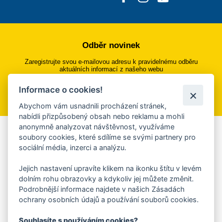
Odběr novinek
Zaregistrujte svou e-mailovou adresu k pravidelnému odběru
aktuálních informací z našeho webu
Informace o cookies!
Přihlásit se k odběru
Abychom vám usnadnili procházení stránek,
nabídli přizpůsobený obsah nebo reklamu a mohli
anonymně analyzovat návštěvnost, využíváme
Aplikace Mobilní rozhlas
soubory cookies, které sdílíme se svými partnery pro
sociální média, inzerci a analýzu.
Chcete dostávat do svého mobilu či mailu upozornění na
blížící se nebezpečí, odstávky, poruchy a výpadky energií,
Jejich nastavení upravíte klikem na ikonku štítu v levém
ankety, pozvánky na kulturní a sportovní akce?
dolním rohu obrazovky a kdykoliv jej můžete změnit.
Více informací o aplikaci
Podrobnější informace najdete v našich Zásadách
ochrany osobních údajů a používání souborů cookies.
Souhlasíte s používáním cookies?