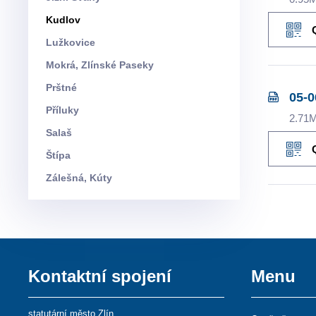
Kudlov
Lužkovice
Mokrá, Zlínské Paseky
Prštné
05-0
Příluky
2.71
Salaš
Štípa
Zálešná, Kúty
Kontaktní spojení
Menu
statutární město Zlín