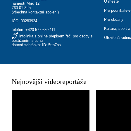
O městě
náměstí Míru 12
760 01 Zlín
Pro podnikatele
(
všechna kontaktní spojení
)
Pro občany
IČO: 00283924
Kultura, sport a
telefon:
+420 577 630 111
infolinka s online přepisem řeči pro osoby s
Otevřená radni
postižením sluchu
datová schránka: ID: 5ttb7bs
Nejnovější videoreportáže