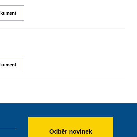
okument
okument
Odběr novinek