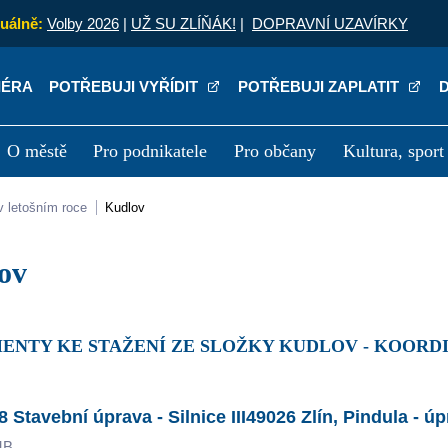
uálně:
Volby 2026
|
UŽ SU ZLÍŇÁK!
|
DOPRAVNÍ UZAVÍRKY
IÉRA
POTŘEBUJI VYŘÍDIT
POTŘEBUJI ZAPLATIT
O městě
Pro podnikatele
Pro občany
Kultura, sport
a
Kariéra
P
v letošním roce
Kudlov
lov
MENTY KE STAŽENÍ ZE SLOŽKY KUDLOV - KOORD
8 Stavební úprava - Silnice III49026 Zlín, Pindula - ú
MB