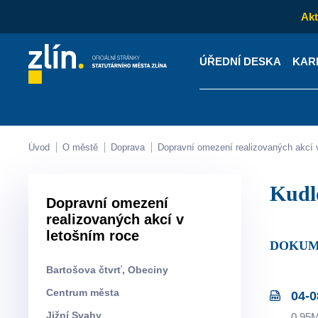
Akt
ÚŘEDNÍ DESKA
KAR
Kontakty
Úřední desk
Úvod
O městě
Doprava
Dopravní omezení realizovaných akcí 
Kud
Dopravní omezení
realizovaných akcí v
letošním roce
DOKU
Bartošova čtvrť, Obeciny
Centrum města
04-0
Jižní Svahy
0.95