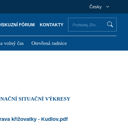
Česky
DISKUZNÍ FÓRUM
KONTAKTY
 a volný čas
Otevřená radnice
otřebuji vyřídit
Potřebuji zaplatit
INAČNÍ SITUAČNÍ VÝKRESY
prava křižovatky - Kudlov.pdf