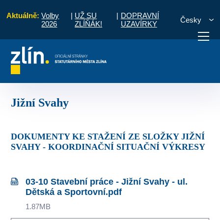
Aktuálně:
Volby
|
UŽ SU
|
DOPRAVNÍ
Česky
2026
ZLÍŇÁK!
UZAVÍRKY
Dopravní omezení realizovaných akcí v letošním roce
Jižní Svahy
otřebuji vyřídit
Potřebuji zaplatit
Diskuzní fór
Jižní Svahy
DOKUMENTY KE STAŽENÍ ZE SLOŽKY JIŽNÍ
SVAHY - KOORDINAČNÍ SITUAČNÍ VÝKRESY
03-10 Stavební práce - Jižní Svahy - ul.
Dětská a Sportovní.pdf
1.87MB