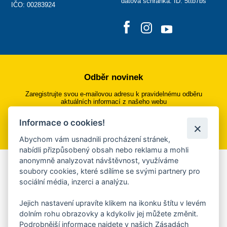
datová schránka: ID: 5ttb7bs
IČO: 00283924
Odběr novinek
Zaregistrujte svou e-mailovou adresu k pravidelnému odběru
aktuálních informací z našeho webu
Informace o cookies!
Přihlásit se k odběru
Abychom vám usnadnili procházení stránek,
nabídli přizpůsobený obsah nebo reklamu a mohli
anonymně analyzovat návštěvnost, využíváme
Aplikace Mobilní rozhlas
soubory cookies, které sdílíme se svými partnery pro
sociální média, inzerci a analýzu.
Chcete dostávat do svého mobilu či mailu upozornění na
blížící se nebezpečí, odstávky, poruchy a výpadky energií,
Jejich nastavení upravíte klikem na ikonku štítu v levém
ankety, pozvánky na kulturní a sportovní akce?
dolním rohu obrazovky a kdykoliv jej můžete změnit.
Více informací o aplikaci
Podrobnější informace najdete v našich Zásadách