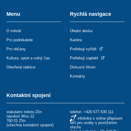
Menu
Rychlá navigace
O městě
Úřední deska
Pro podnikatele
Kariéra
Pro občany
Potřebuji vyřídit
Kultura, sport a volný čas
Potřebuji zaplatit
Otevřená radnice
Diskuzní fórum
Kontakty
Kontaktní spojení
statutární město Zlín
telefon:
+420 577 630 111
náměstí Míru 12
infolinka s online přepisem
760 01 Zlín
řeči pro osoby s postižením
(
všechna kontaktní spojení
)
sluchu