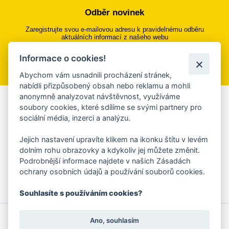
Odběr novinek
Zaregistrujte svou e-mailovou adresu k pravidelnému odběru
aktuálních informací z našeho webu
Informace o cookies!
Přihlásit se k odběru
Abychom vám usnadnili procházení stránek,
nabídli přizpůsobený obsah nebo reklamu a mohli
anonymně analyzovat návštěvnost, využíváme
Aplikace Mobilní rozhlas
soubory cookies, které sdílíme se svými partnery pro
sociální média, inzerci a analýzu.
Chcete dostávat do svého mobilu či mailu upozornění na
blížící se nebezpečí, odstávky, poruchy a výpadky energií,
Jejich nastavení upravíte klikem na ikonku štítu v levém
ankety, pozvánky na kulturní a sportovní akce?
dolním rohu obrazovky a kdykoliv jej můžete změnit.
Více informací o aplikaci
Podrobnější informace najdete v našich Zásadách
ochrany osobních údajů a používání souborů cookies.
Souhlasíte s používáním cookies?
© 2026 Magistrát města Zlína
Prohlášení o používání cookies
Ano, souhlasím
všechna práva vyhrazena
Ochrana osobních údajů