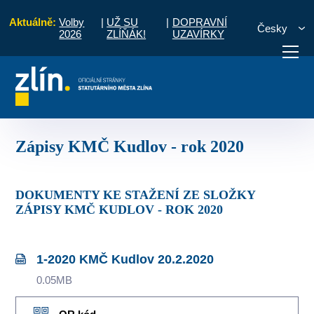
Aktuálně:
Volby
|
UŽ SU
|
DOPRAVNÍ
Česky
2026
ZLÍŇÁK!
UZAVÍRKY
dlov
Komise MČ
Zápisy a priority
Zápisy KMČ Kudlov - rok 2020
otřebuji vyřídit
Potřebuji zaplatit
Diskuzní fór
Zápisy KMČ Kudlov - rok 2020
DOKUMENTY KE STAŽENÍ ZE SLOŽKY
ZÁPISY KMČ KUDLOV - ROK 2020
1-2020 KMČ Kudlov 20.2.2020
0.05MB