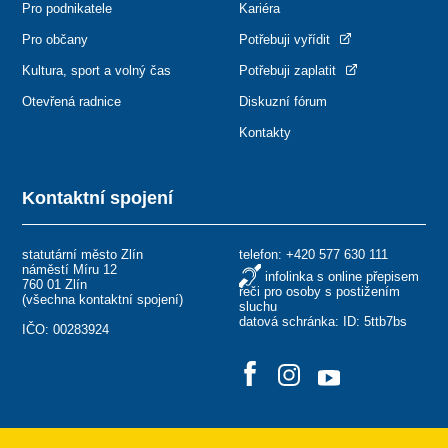
Pro podnikatele
Kariéra
Pro občany
Potřebuji vyřídit
Kultura, sport a volný čas
Potřebuji zaplatit
Otevřená radnice
Diskuzní fórum
Kontakty
Kontaktní spojení
statutární město Zlín
telefon:
+420 577 630 111
náměstí Míru 12
infolinka s online přepisem
760 01 Zlín
řeči pro osoby s postižením
(
všechna kontaktní spojení
)
sluchu
datová schránka: ID: 5ttb7bs
IČO: 00283924