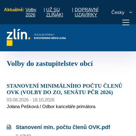
Aktuálně:
Volby
|
UŽ SU
|
DOPRAVNÍ
Česky
2026
ZLÍŇÁK!
UZAVÍRKY
d
Pro občany
Úřední deska
Volby
Volby do zastupitelstev obcí
otřebuji vyřídit
Potřebuji zaplatit
Diskuzní fór
Volby do zastupitelstev obcí
STANOVENÍ MINIMÁLNÍHO POČTU ČLENŮ
OVK (VOLBY DO ZO, SENÁTU PČR 2026)
03.08.2026 - 18.10.2026
Jolana Pešková / Odbor kanceláře primátora
Stanovení min. počtu členů OVK.pdf