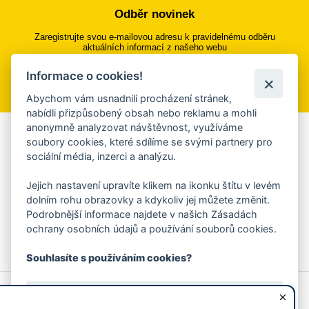
Odběr novinek
Zaregistrujte svou e-mailovou adresu k pravidelnému odběru
aktuálních informací z našeho webu
Informace o cookies!
Přihlásit se k odběru
Abychom vám usnadnili procházení stránek,
nabídli přizpůsobený obsah nebo reklamu a mohli
anonymně analyzovat návštěvnost, využíváme
Aplikace Mobilní rozhlas
soubory cookies, které sdílíme se svými partnery pro
sociální média, inzerci a analýzu.
Chcete dostávat do svého mobilu či mailu upozornění na
blížící se nebezpečí, odstávky, poruchy a výpadky energií,
Jejich nastavení upravíte klikem na ikonku štítu v levém
ankety, pozvánky na kulturní a sportovní akce?
dolním rohu obrazovky a kdykoliv jej můžete změnit.
Více informací o aplikaci
Podrobnější informace najdete v našich Zásadách
ochrany osobních údajů a používání souborů cookies.
Souhlasíte s používáním cookies?
© 2026 Magistrát města Zlína
Prohlášení o používání cookies
Ano, souhlasím
všechna práva vyhrazena
Ochrana osobních údajů
Prohlášení o přístupnosti