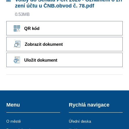
zení účtu u ČNB.obvod č. 78.pdf
0.53MB
QR kód
Zobrazit dokument
Uložit dokument
Menu
Rychlá navigace
O městě
Úřední deska