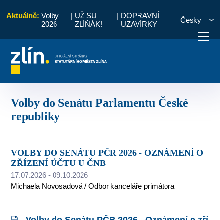
Aktuálně:
Volby
|
UŽ SU
|
DOPRAVNÍ
Česky
2026
ZLÍŇÁK!
UZAVÍRKY
Úřední deska
Volby
Volby do Senátu Parlamentu České republiky
otřebuji vyřídit
Potřebuji zaplatit
Diskuzní fór
Volby do Senátu Parlamentu České
republiky
VOLBY DO SENÁTU PČR 2026 - OZNÁMENÍ O
ZŘÍZENÍ ÚČTU U ČNB
17.07.2026 - 09.10.2026
Michaela Novosadová / Odbor kanceláře primátora
Volby do Senátu PČR 2026 - Oznámení o zří