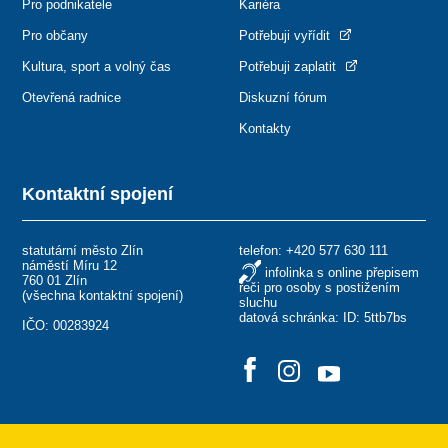
Pro podnikatele
Kariéra
Pro občany
Potřebuji vyřídit
Kultura, sport a volný čas
Potřebuji zaplatit
Otevřená radnice
Diskuzní fórum
Kontakty
Kontaktní spojení
statutární město Zlín
telefon:
+420 577 630 111
náměstí Míru 12
infolinka s online přepisem
760 01 Zlín
řeči pro osoby s postižením
(
všechna kontaktní spojení
)
sluchu
datová schránka: ID: 5ttb7bs
IČO: 00283924