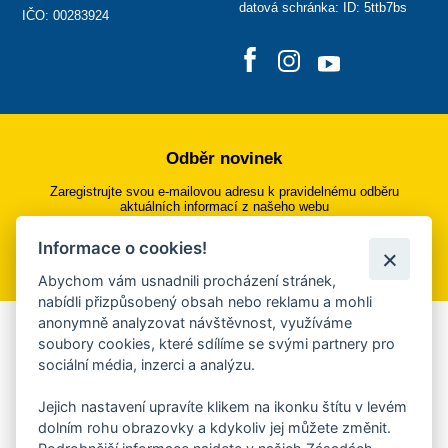
datová schránka: ID: 5ttb7bs
IČO: 00283924
Odběr novinek
Zaregistrujte svou e-mailovou adresu k pravidelnému odběru
aktuálních informací z našeho webu
Informace o cookies!
Přihlásit se k odběru
Abychom vám usnadnili procházení stránek,
nabídli přizpůsobený obsah nebo reklamu a mohli
anonymně analyzovat návštěvnost, využíváme
Aplikace Mobilní rozhlas
soubory cookies, které sdílíme se svými partnery pro
sociální média, inzerci a analýzu.
Chcete dostávat do svého mobilu či mailu upozornění na
blížící se nebezpečí, odstávky, poruchy a výpadky energií,
Jejich nastavení upravíte klikem na ikonku štítu v levém
ankety, pozvánky na kulturní a sportovní akce?
dolním rohu obrazovky a kdykoliv jej můžete změnit.
Více informací o aplikaci