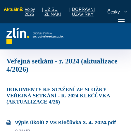
Aktuálně:
Volby
|
UŽ SU
|
DOPRAVNÍ
Česky
2026
ZLÍŇÁK!
UZAVÍRKY
oly ze setkání s občany
Veřejná setkání - r. 2024 (aktualizace 4/2026)
otřebuji vyřídit
Potřebuji zaplatit
Diskuzní fór
Veřejná setkání - r. 2024 (aktualizace
4/2026)
DOKUMENTY KE STAŽENÍ ZE SLOŽKY
VEŘEJNÁ SETKÁNÍ - R. 2024 KLEČŮVKA
(AKTUALIZACE 4/26)
výpis úkolů z VS Klečůvka 3. 4. 2024.pdf