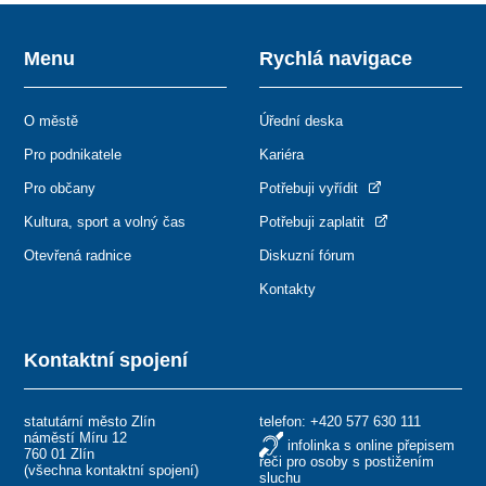
Menu
Rychlá navigace
O městě
Úřední deska
Pro podnikatele
Kariéra
Pro občany
Potřebuji vyřídit
Kultura, sport a volný čas
Potřebuji zaplatit
Otevřená radnice
Diskuzní fórum
Kontakty
Kontaktní spojení
statutární město Zlín
telefon:
+420 577 630 111
náměstí Míru 12
infolinka s online přepisem
760 01 Zlín
řeči pro osoby s postižením
(
všechna kontaktní spojení
)
sluchu