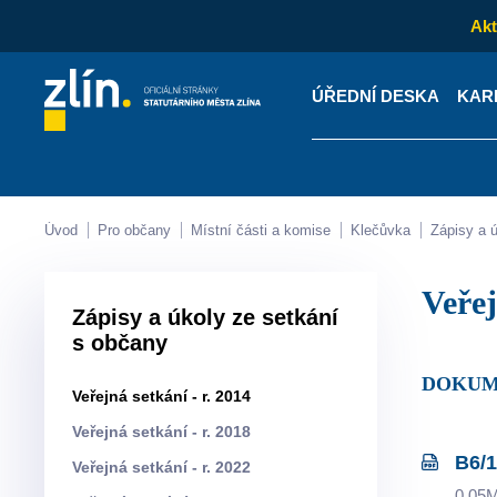
Akt
ÚŘEDNÍ DESKA
KAR
Kontakty
Úřední desk
Úvod
Pro občany
Místní části a komise
Klečůvka
Zápisy a
Veře
Zápisy a úkoly ze setkání
s občany
DOKUM
Veřejná setkání - r. 2014
Veřejná setkání - r. 2018
B6/1
Veřejná setkání - r. 2022
0.05