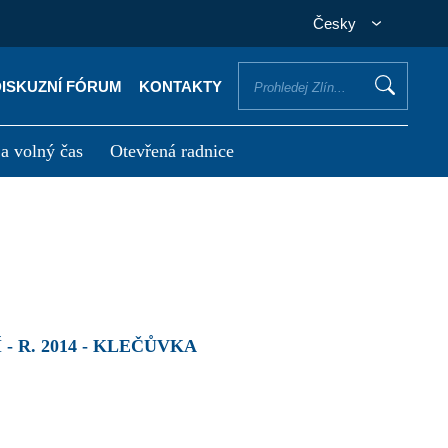
Česky
DISKUZNÍ FÓRUM
KONTAKTY
 a volný čas
Otevřená radnice
otřebuji vyřídit
Potřebuji zaplatit
 R. 2014 - KLEČŮVKA