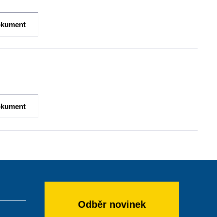
okument
okument
Odběr novinek