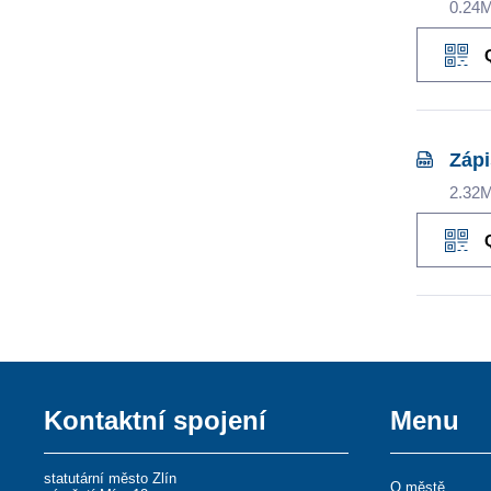
0.24
Zápi
2.32
Kontaktní spojení
Menu
statutární město Zlín
O městě