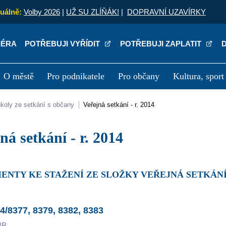
uálně:
Volby 2026
|
UŽ SU ZLÍŇÁK!
|
DOPRAVNÍ UZAVÍRKY
IÉRA
POTŘEBUJI VYŘÍDIT
POTŘEBUJI ZAPLATIT
O městě
Pro podnikatele
Pro občany
Kultura, sport
a
Kariéra
P
 úkoly ze setkání s občany
Veřejná setkání - r. 2014
jná setkání - r. 2014
ENTY KE STAŽENÍ ZE SLOŽKY VEŘEJNÁ SETKÁNÍ -
4/8377, 8379, 8382, 8383
MB