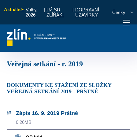
Aktuálně:
Volby
|
UŽ SU
|
DOPRAVNÍ
Česky
2026
ZLÍŇÁK!
UZAVÍRKY
Prštné
Zápisy a úkoly ze setkání s občany
Veřejná setkání - r. 2019
otřebuji vyřídit
Potřebuji zaplatit
Diskuzní fór
Veřejná setkání - r. 2019
DOKUMENTY KE STAŽENÍ ZE SLOŽKY
VEŘEJNÁ SETKÁNÍ 2019 - PRŠTNÉ
Zápis 16. 9. 2019 Prštné
0.26MB