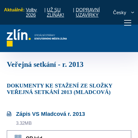
Aktuálně:
Volby
|
UŽ SU
|
DOPRAVNÍ
Česky
2026
ZLÍŇÁK!
UZAVÍRKY
veřejných setkání RMZ s občany místní části
Veřejná setkání - r. 2013
otřebuji vyřídit
Potřebuji zaplatit
Diskuzní fór
Veřejná setkání - r. 2013
DOKUMENTY KE STAŽENÍ ZE SLOŽKY
VEŘEJNÁ SETKÁNÍ 2013 (MLADCOVÁ)
Zápis VS Mladcová r. 2013
3.32MB