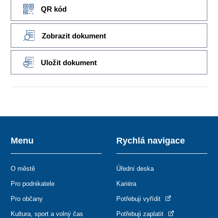
QR kód
Zobrazit dokument
Uložit dokument
Menu
Rychlá navigace
O městě
Úřední deska
Pro podnikatele
Kariéra
Pro občany
Potřebuji vyřídit
Kultura, sport a volný čas
Potřebuji zaplatit