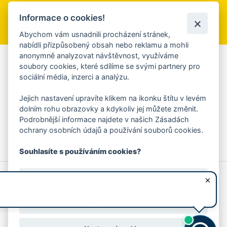
Informace o cookies!
Přihlásit se k odběru
Abychom vám usnadnili procházení stránek,
nabídli přizpůsobený obsah nebo reklamu a mohli
anonymně analyzovat návštěvnost, využíváme
Aplikace Mobilní rozhlas
soubory cookies, které sdílíme se svými partnery pro
sociální média, inzerci a analýzu.
Chcete dostávat do svého mobilu či mailu upozornění na
blížící se nebezpečí, odstávky, poruchy a výpadky energií,
Jejich nastavení upravíte klikem na ikonku štítu v levém
ankety, pozvánky na kulturní a sportovní akce?
dolním rohu obrazovky a kdykoliv jej můžete změnit.
Více informací o aplikaci
Podrobnější informace najdete v našich Zásadách
ochrany osobních údajů a používání souborů cookies.
Souhlasíte s používáním cookies?
© 2026 Magistrát města Zlína
Prohlášení o používání cookies
Ano, souhlasím
všechna práva vyhrazena
Ochrana osobních údajů
Prohlášení o přístupnosti
Podněty k webovým stránkám
Kontakt:
webmaster@zlin.eu
Nesouhlasím