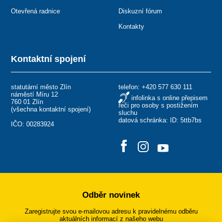
Otevřená radnice
Diskuzní fórum
Kontakty
Kontaktní spojení
statutární město Zlín
telefon:
+420 577 630 111
náměstí Míru 12
infolinka s online přepisem
760 01 Zlín
řeči pro osoby s postižením
(
všechna kontaktní spojení
)
sluchu
datová schránka: ID: 5ttb7bs
IČO: 00283924
Odběr novinek
Zaregistrujte svou e-mailovou adresu k pravidelnému odběru
aktuálních informací z našeho webu