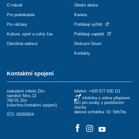
O městě
Úřední deska
Pro podnikatele
Kariéra
Pro občany
Potřebuji vyřídit
Kultura, sport a volný čas
Potřebuji zaplatit
Otevřená radnice
Diskuzní fórum
Kontakty
Kontaktní spojení
statutární město Zlín
telefon:
+420 577 630 111
náměstí Míru 12
infolinka s online přepisem
760 01 Zlín
řeči pro osoby s postižením
(
všechna kontaktní spojení
)
sluchu
datová schránka: ID: 5ttb7bs
IČO: 00283924