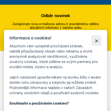
Odběr novinek
Zaregistrujte svou e-mailovou adresu k pravidelnému odběru
aktuálních informací z našeho webu
Informace o cookies!
Přihlásit se k odběru
Abychom vám usnadnili procházení stránek,
nabídli přizpůsobený obsah nebo reklamu a mohli
anonymně analyzovat návštěvnost, využíváme
Aplikace Mobilní rozhlas
soubory cookies, které sdílíme se svými partnery pro
sociální média, inzerci a analýzu.
Chcete dostávat do svého mobilu či mailu upozornění na
blížící se nebezpečí, odstávky, poruchy a výpadky energií,
Jejich nastavení upravíte klikem na ikonku štítu v levém
ankety, pozvánky na kulturní a sportovní akce?
dolním rohu obrazovky a kdykoliv jej můžete změnit.
Více informací o aplikaci
Podrobnější informace najdete v našich Zásadách
ochrany osobních údajů a používání souborů cookies.
Souhlasíte s používáním cookies?