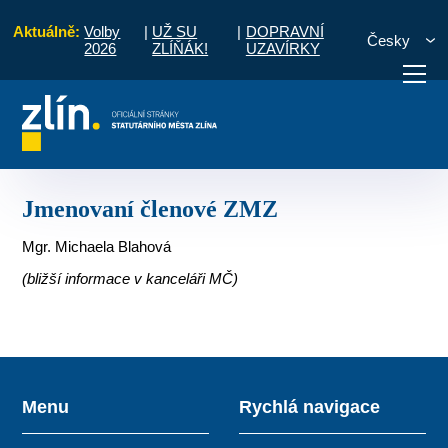
Aktuálně:
Volby
|
UŽ SU
|
DOPRAVNÍ
Česky
2026
ZLÍŇÁK!
UZAVÍRKY
o občany
Místní části a komise
Podhoří
Jmenovaní členové ZMZ
otřebuji vyřídit
Potřebuji zaplatit
Diskuzní fór
Jmenovaní členové ZMZ
Mgr. Michaela Blahová
(bližší informace v kanceláři MČ)
Menu
Rychlá navigace