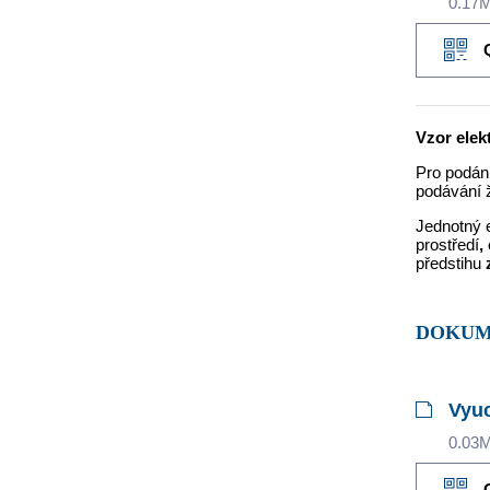
0.17
Vzor ele
Pro podání
podávání 
Jednotný 
prostředí
,
předstihu
DOKU
Vyuc
0.03