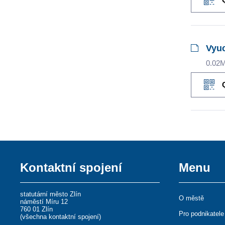
Vyuc
0.02
Kontaktní spojení
Menu
statutární město Zlín
O městě
náměstí Míru 12
760 01 Zlín
Pro podnikatele
(
všechna kontaktní spojení
)