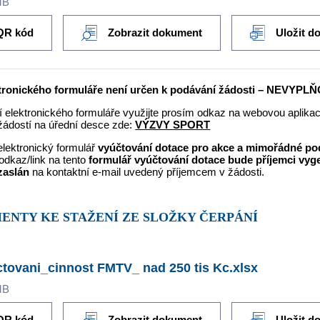
MB
QR kód
Zobrazit dokument
Uložit d
ktronického formuláře není určen k podávání žádosti – NEVYPL
 elektronického formuláře využijte prosím odkaz na webovou aplikaci
žádostí na úřední desce zde:
VÝZVY SPORT
elektronický formulář
vyúčtování dotace pro akce a mimořádné p
odkaz/link na tento
formulář vyúčtování dotace bude příjemci vy
zaslán
na kontaktní e-mail uvedený příjemcem v žádosti.
MENTY KE STAŽENÍ ZE SLOŽKY ČERPÁNÍ
tovani_cinnost FMTV_ nad 250 tis Kc.xlsx
MB
QR kód
Zobrazit dokument
Uložit d