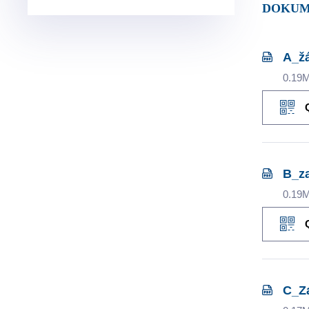
DOKUM
A_žá
0.19
B_z
0.19
C_Z