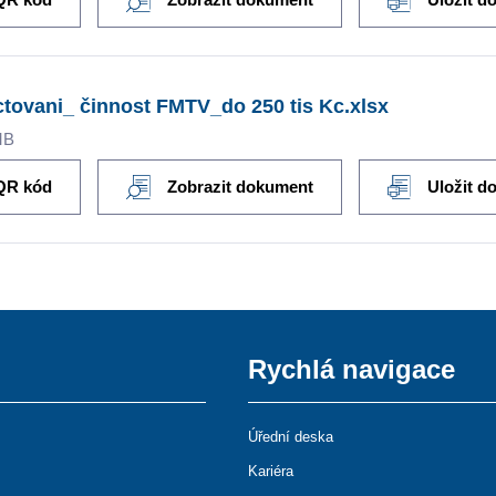
tovani_ činnost FMTV_do 250 tis Kc.xlsx
MB
QR kód
Zobrazit dokument
Uložit d
Rychlá navigace
Úřední deska
Kariéra