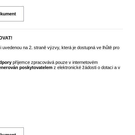
okument
ŇOVAT!
 uvedenou na 2. straně výzvy, která je dostupná ve lhůtě pro
odpory
příjemce zpracovává pouze v internetovém
generován poskytovatelem
z elektronické žádosti o dotaci a v
okument