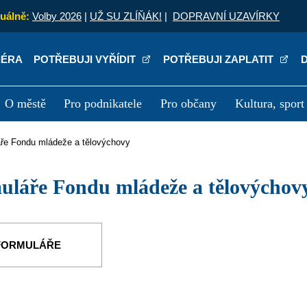
uálně:
Volby 2026
|
UŽ SU ZLÍŇÁK!
|
DOPRAVNÍ UZAVÍRKY
IÉRA
POTŘEBUJI VYŘÍDIT
POTŘEBUJI ZAPLATIT
O městě
Pro podnikatele
Pro občany
Kultura, sport
a
Kariéra
P
áře Fondu mládeže a tělovýchovy
muláře Fondu mládeže a tělovýchov
FORMULÁŘE