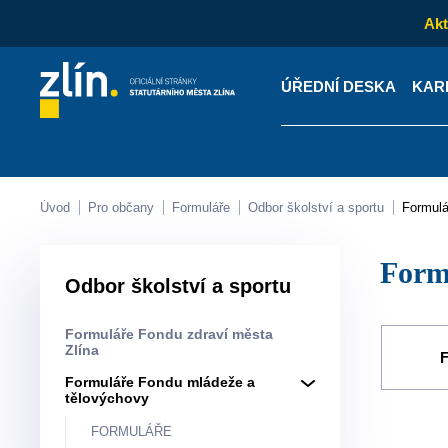
Akt
ÚŘEDNÍ DESKA
KAR
Kontakty
Úřední desk
Úvod
Pro občany
Formuláře
Odbor školství a sportu
Formul
For
Odbor školství a sportu
Formuláře Fondu zdraví města
Zlína
Formuláře Fondu mládeže a
tělovýchovy
FORMULÁŘE