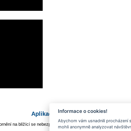
Informace o cookies!
Aplikace Mobilní rozhlas
Abychom vám usnadnili procházení s
rnění na blížící se nebezpečí, odstávky, poruchy a výpadky energií,
mohli anonymně analyzovat návštěvno