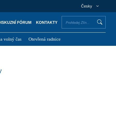
Česky
DISKUZNÍ FÓRUM
KONTAKTY
 a volný čas
Otevřená radnice
otřebuji vyřídit
Potřebuji zaplatit
y