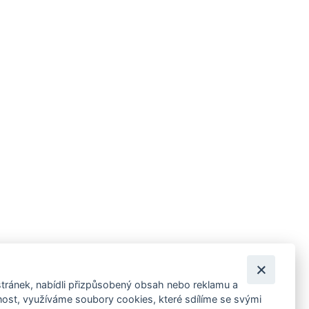
tránek, nabídli přizpůsobený obsah nebo reklamu a
 ankety, pozvánky na kulturní a sportovní akce?
st, využíváme soubory cookies, které sdílíme se svými