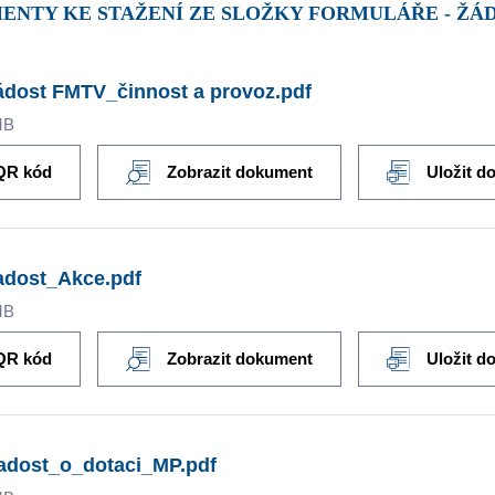
ENTY KE STAŽENÍ ZE SLOŽKY FORMULÁŘE - ŽÁD
dost FMTV_činnost a provoz.pdf
MB
QR kód
Zobrazit dokument
Uložit d
adost_Akce.pdf
MB
QR kód
Zobrazit dokument
Uložit d
adost_o_dotaci_MP.pdf