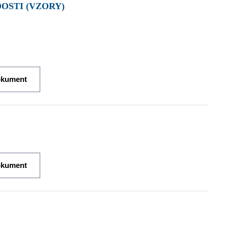
OSTI (VZORY)
okument
okument