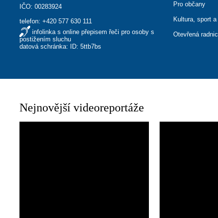
Pro občany
IČO: 00283924
Kultura, sport a
telefon:
+420 577 630 111
infolinka s online přepisem řeči pro osoby s
Otevřená radni
postižením sluchu
datová schránka: ID: 5ttb7bs
Nejnovější videoreportáže