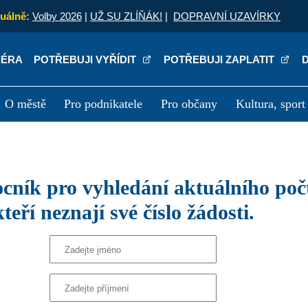
uálně:
Volby 2026
|
UŽ SU ZLÍŇÁK!
|
DOPRAVNÍ UZAVÍRKY
IÉRA
POTŘEBUJI VYŘÍDIT
POTŘEBUJI ZAPLATIT
O městě
Pro podnikatele
Pro občany
Kultura, sport
a
Kariéra
P
kteří neznají své číslo žádosti.