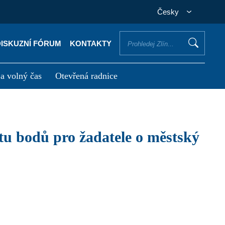
Česky
DISKUZNÍ FÓRUM
KONTAKTY
 a volný čas
Otevřená radnice
otřebuji vyřídit
Potřebuji zaplatit