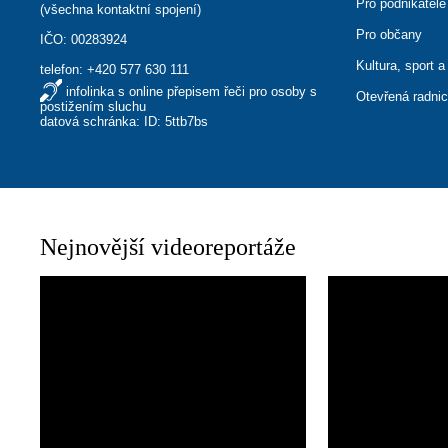
Pro podnikatele
(
všechna kontaktní spojení
)
Pro občany
IČO: 00283924
Kultura, sport a
telefon:
+420 577 630 111
infolinka s online přepisem řeči pro osoby s
Otevřená radni
postižením sluchu
datová schránka: ID: 5ttb7bs
Nejnovější videoreportáže