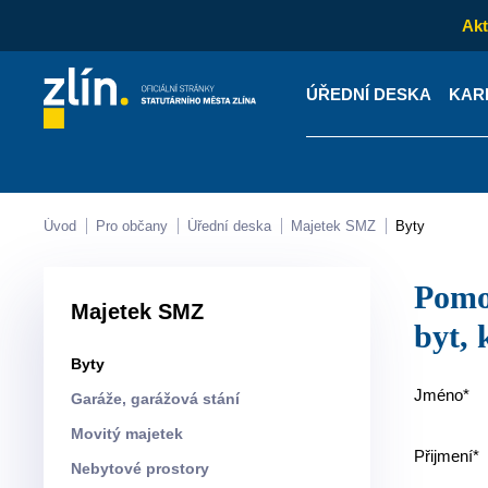
Akt
ÚŘEDNÍ DESKA
KAR
Kontakty
Úřední desk
Úvod
Pro občany
Úřední deska
Majetek SMZ
Byty
Pomocník pro vyhledání aktuálního počtu bodů pro žadatele o městský
Majetek SMZ
byt, 
Byty
Jméno*
Garáže, garážová stání
Movitý majetek
Přijmení*
Nebytové prostory