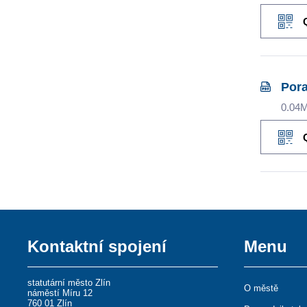
Pora
0.04
Kontaktní spojení
Menu
statutární město Zlín
O městě
náměstí Míru 12
760 01 Zlín