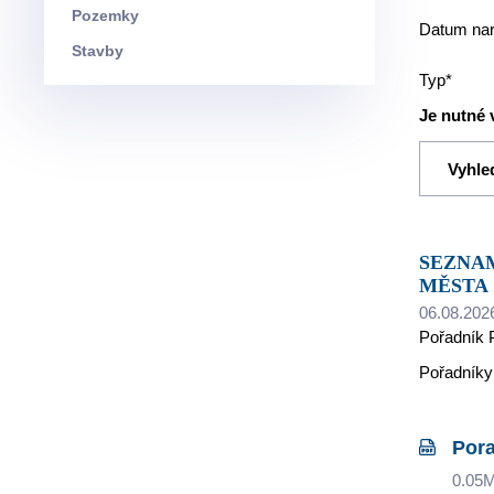
Pozemky
Datum nar
Stavby
Typ*
Je nutné 
SEZNAMY ŽÁDOSTÍ O NÁJEM BYTU DLE PRAVIDEL NÁJMU BYTŮ VE VLASTNICTVÍ STATUTÁRNÍHO
MĚSTA 
06.08.202
Pořadník 
Pořadníky
Pora
0.05