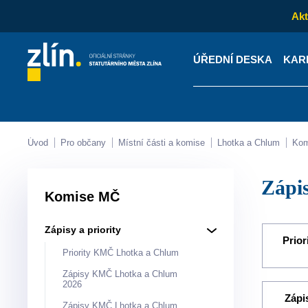
Akt
ÚŘEDNÍ DESKA
KAR
Kontakty
Úřední desk
Úvod
Pro občany
Místní části a komise
Lhotka a Chlum
Ko
Zápi
Komise MČ
Zápisy a priority
Prio
Priority KMČ Lhotka a Chlum
Zápisy KMČ Lhotka a Chlum
2026
Zápi
Zápisy KMČ Lhotka a Chlum