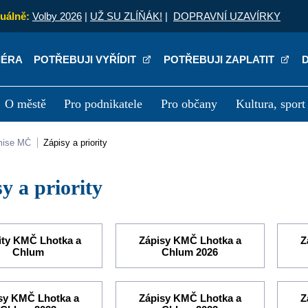
uálně:
Volby 2026
|
UŽ SU ZLÍŇÁK!
|
DOPRAVNÍ UZAVÍRKY
IÉRA
POTŘEBUJI VYŘÍDIT
POTŘEBUJI ZAPLATIT
O městě
Pro podnikatele
Pro občany
Kultura, sport
a
Kariéra
P
mise MČ
Zápisy a priority
sy a priority
rity KMČ Lhotka a
Zápisy KMČ Lhotka a
Z
Chlum
Chlum 2026
sy KMČ Lhotka a
Zápisy KMČ Lhotka a
Z