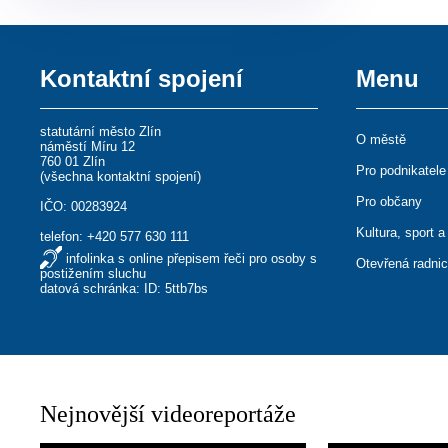
Kontaktní spojení
Menu
statutární město Zlín
O městě
náměstí Míru 12
760 01 Zlín
Pro podnikatele
(
všechna kontaktní spojení
)
Pro občany
IČO: 00283924
Kultura, sport a
telefon:
+420 577 630 111
infolinka s online přepisem řeči pro osoby s
Otevřená radni
postižením sluchu
datová schránka: ID: 5ttb7bs
Nejnovější videoreportáže