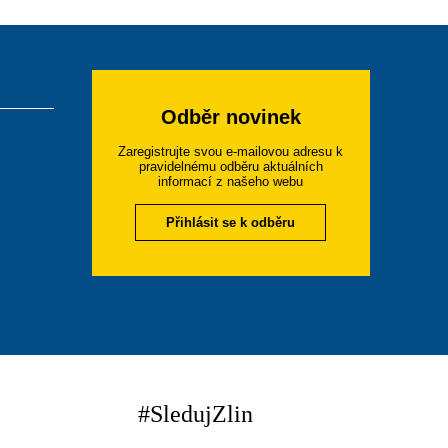
Odběr novinek
Zaregistrujte svou e-mailovou adresu k
pravidelnému odběru aktuálních
informací z našeho webu
Přihlásit se k odběru
#SledujZlin