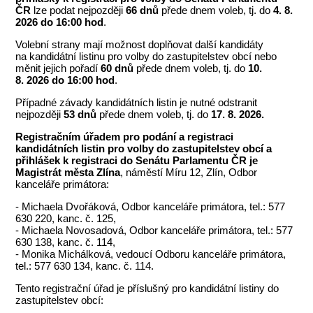
ČR
lze podat nejpozději
66 dnů
přede dnem voleb, tj. do
4. 8.
2026 do 16:00 hod
.
Volební strany mají možnost doplňovat další kandidáty
na kandidátní listinu pro volby do zastupitelstev obcí nebo
měnit jejich pořadí
60 dnů
přede dnem voleb, tj. do
10.
8. 2026 do 16:00 hod
.
Případné závady kandidátních listin je nutné odstranit
nejpozději
53 dnů
přede dnem voleb,
tj. do
17. 8. 2026.
Registračním úřadem
pro podání a registraci
kandidátních listin pro volby do zastupitelstev obcí a
přihlášek k registraci do Senátu Parlamentu ČR je
Magistrát města Zlína
, náměstí Míru 12, Zlín, Odbor
kanceláře primátora:
- Michaela Dvořáková, Odbor kanceláře primátora, tel.: 577
630 220, kanc. č. 125,
- Michaela Novosadová, Odbor kanceláře primátora, tel.: 577
630 138, kanc. č. 114,
- Monika Michálková, vedoucí Odboru kanceláře primátora,
tel.: 577 630 134, kanc. č. 114.
Tento registrační úřad je příslušný pro kandidátní listiny do
zastupitelstev obcí: