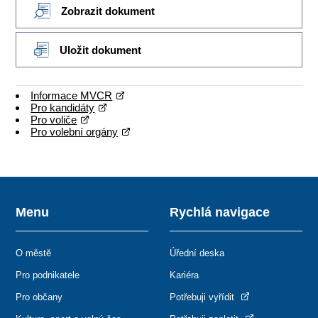
Zobrazit dokument
Uložit dokument
Informace MVCR
Pro kandidáty
Pro voliče
Pro volební orgány
Menu
Rychlá navigace
O městě
Úřední deska
Pro podnikatele
Kariéra
Pro občany
Potřebuji vyřídit