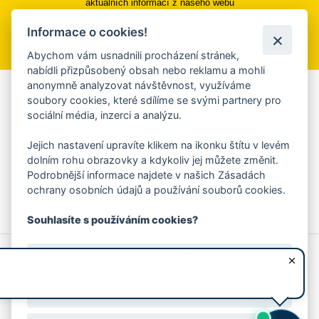
aktuálních informací z našeho webu
Informace o cookies!
Přihlásit se k odběru
Abychom vám usnadnili procházení stránek,
nabídli přizpůsobený obsah nebo reklamu a mohli
anonymně analyzovat návštěvnost, využíváme
Aplikace Mobilní rozhlas
soubory cookies, které sdílíme se svými partnery pro
sociální média, inzerci a analýzu.
Chcete dostávat do svého mobilu či mailu upozornění na
blížící se nebezpečí, odstávky, poruchy a výpadky energií,
Jejich nastavení upravíte klikem na ikonku štítu v levém
ankety, pozvánky na kulturní a sportovní akce?
dolním rohu obrazovky a kdykoliv jej můžete změnit.
Více informací o aplikaci
Podrobnější informace najdete v našich Zásadách
ochrany osobních údajů a používání souborů cookies.
Souhlasíte s používáním cookies?
© 2026 Magistrát města Zlína
Prohlášení o používání cookies
Ano, souhlasím
všechna práva vyhrazena
Ochrana osobních údajů
Prohlášení o přístupnosti
Podněty k webovým stránkám
Kontakt:
webmaster@zlin.eu
Nesouhlasím