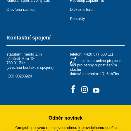
Kultura, sport a volný čas
Potřebuji zaplatit
Otevřená radnice
Diskuzní fórum
Kontakty
Kontaktní spojení
statutární město Zlín
telefon:
+420 577 630 111
náměstí Míru 12
infolinka s online přepisem
760 01 Zlín
řeči pro osoby s postižením
(
všechna kontaktní spojení
)
sluchu
datová schránka: ID: 5ttb7bs
IČO: 00283924
Odběr novinek
Zaregistrujte svou e-mailovou adresu k pravidelnému odběru