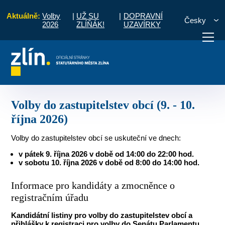
Aktuálně:
Volby
|
UŽ SU
|
DOPRAVNÍ
Česky
2026
ZLÍŇÁK!
UZAVÍRKY
O volbách a referendu
Volby do zastupitelstev obcí (9. - 10. října 2026)
otřebuji vyřídit
Potřebuji zaplatit
Diskuzní fór
Volby do zastupitelstev obcí (9. - 10.
října 2026)
Volby do zastupitelstev obcí se uskuteční ve dnech:
v pátek 9. října 2026 v době od 14:00 do 22:00 hod.
v sobotu 10. října 2026 v době od 8:00 do 14:00 hod.
Informace pro kandidáty a zmocněnce o
registračním úřadu
Kandidátní listiny pro volby do zastupitelstev obcí a
přihlášky k registraci pro volby do Senátu Parlamentu