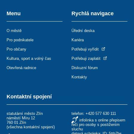
Menu
Rychlá navigace
O městě
Úřední deska
Pro podnikatele
Kariéra
Pro občany
Potřebuji vyřídit
Kultura, sport a volný čas
Potřebuji zaplatit
Otevřená radnice
Diskuzní fórum
Kontakty
Kontaktní spojení
statutární město Zlín
telefon:
+420 577 630 111
náměstí Míru 12
infolinka s online přepisem
760 01 Zlín
řeči pro osoby s postižením
(
všechna kontaktní spojení
)
sluchu
datová schránka: ID: 5ttb7bs