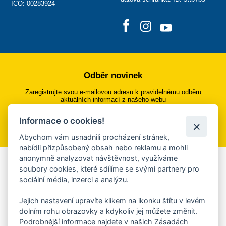
IČO: 00283924
Odběr novinek
Zaregistrujte svou e-mailovou adresu k pravidelnému odběru
aktuálních informací z našeho webu
Informace o cookies!
Přihlásit se k odběru
Abychom vám usnadnili procházení stránek,
nabídli přizpůsobený obsah nebo reklamu a mohli
anonymně analyzovat návštěvnost, využíváme
Aplikace Mobilní rozhlas
soubory cookies, které sdílíme se svými partnery pro
sociální média, inzerci a analýzu.
Chcete dostávat do svého mobilu či mailu upozornění na
blížící se nebezpečí, odstávky, poruchy a výpadky energií,
Jejich nastavení upravíte klikem na ikonku štítu v levém
ankety, pozvánky na kulturní a sportovní akce?
dolním rohu obrazovky a kdykoliv jej můžete změnit.
Více informací o aplikaci
Podrobnější informace najdete v našich Zásadách