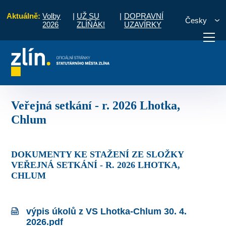
Aktuálně:
Volby
|
UŽ SU
|
DOPRAVNÍ
Česky
2026
ZLÍŇÁK!
UZAVÍRKY
y a úkoly ze setkání s občany
Veřejná setkání - r. 2026 Lhotka, Chlum
otřebuji vyřídit
Potřebuji zaplatit
Diskuzní fór
Veřejná setkání - r. 2026 Lhotka,
Chlum
DOKUMENTY KE STAŽENÍ ZE SLOŽKY
VEŘEJNÁ SETKÁNÍ - R. 2026 LHOTKA,
CHLUM
výpis úkolů z VS Lhotka-Chlum 30. 4.
2026.pdf